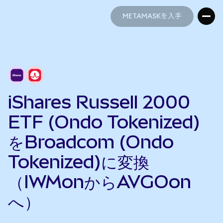
METAMASKを入手
METAMASKを入手
iShares Russell 2000
ETF (Ondo Tokenized)
をBroadcom (Ondo
Tokenized)に変換
（IWMonからAVGOon
へ）