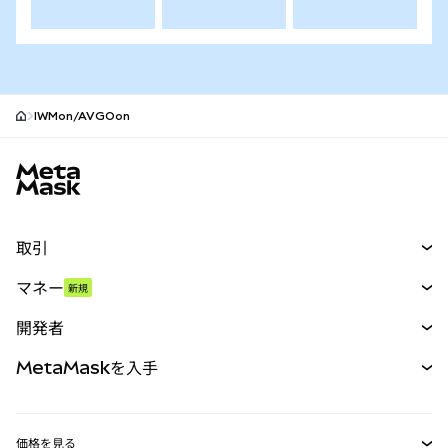
IWMon/AVGOon
MetaMaskサイトフッター
取引
スワップ
マネー
新規
予測
新規
購入
開発者
パーペチュアル
新規
カード
ドキュメントを表示
MetaMaskを入手
RWA
mUSD
新規
ダッシュボード
トランザクションシールド
収益化
Smart Accounts Kit
Agent Wallet
新規
価格を見る