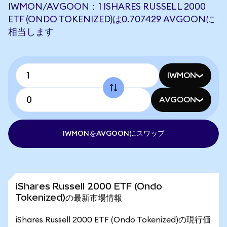
IWMON/AVGOON：1 ISHARES RUSSELL 2000
ETF (ONDO TOKENIZED)は0.707429 AVGOONに
相当します
IWMON
AVGOON
IWMONをAVGOONにスワップ
iShares Russell 2000 ETF (Ondo
Tokenized)の最新市場情報
iShares Russell 2000 ETF (Ondo Tokenized)の現行価