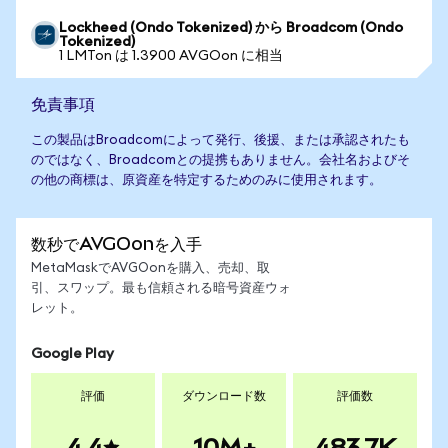
Lockheed (Ondo Tokenized) から Broadcom (Ondo
Tokenized)
1 LMTon は 1.3900 AVGOon に相当
免責事項
この製品はBroadcomによって発行、後援、または承認されたも
のではなく、Broadcomとの提携もありません。会社名およびそ
の他の商標は、原資産を特定するためのみに使用されます。
数秒でAVGOonを入手
MetaMaskでAVGOonを購入、売却、取
引、スワップ。最も信頼される暗号資産ウォ
レット。
Google Play
評価
ダウンロード数
評価数
4.4
10M+
483.7K