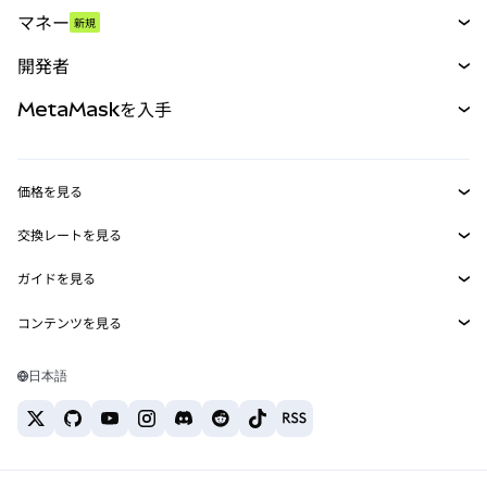
スワップ
マネー
新規
予測
新規
購入
開発者
パーペチュアル
新規
カード
ドキュメントを表示
MetaMaskを入手
RWA
mUSD
新規
ダッシュボード
トランザクションシールド
収益化
Smart Accounts Kit
Agent Wallet
新規
価格を見る
埋め込みウォレット
Snaps
ビットコインの価格
交換レートを見る
MetaMask Connect
イーサリアムの価格
報酬
新規
BTC→USD
Solanaの価格
ガイドを見る
Snaps
セキュリティ
ETH→USD
BTCの購入
Shiba Inuの価格
USDT→INR
コンテンツを見る
Web3サービス
サポート
ETHの購入
Pepeの価格
ビットコインウォレット
BTC→USDT
SOLの購入
キャリア
Tetherの価格
Solanaウォレット
日本語
BTC→INR
PEPEの購入
お問い合わせ
USDCの価格
おすすめの暗号資産カード
ETH→USDT
USDTの購入
Chanlinkの価格
おすすめのモバイル暗号資産ウォレット
USDT→PHP
USDCの購入
Polymarketとは？
BTC→EUR