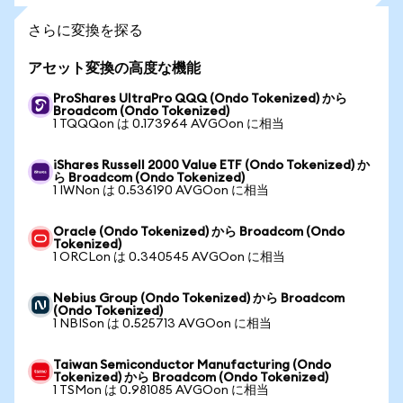
さらに変換を探る
アセット変換の高度な機能
ProShares UltraPro QQQ (Ondo Tokenized) から
Broadcom (Ondo Tokenized)
1 TQQQon は 0.173964 AVGOon に相当
iShares Russell 2000 Value ETF (Ondo Tokenized) か
ら Broadcom (Ondo Tokenized)
1 IWNon は 0.536190 AVGOon に相当
Oracle (Ondo Tokenized) から Broadcom (Ondo
Tokenized)
1 ORCLon は 0.340545 AVGOon に相当
Nebius Group (Ondo Tokenized) から Broadcom
(Ondo Tokenized)
1 NBISon は 0.525713 AVGOon に相当
Taiwan Semiconductor Manufacturing (Ondo
Tokenized) から Broadcom (Ondo Tokenized)
1 TSMon は 0.981085 AVGOon に相当