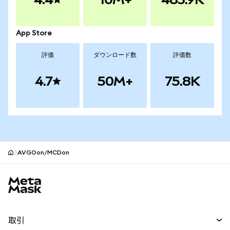
App Store
評価
ダウンロード数
評価数
4.7
50M+
75.8K
AVGOon/MCDon
MetaMaskサイトフッター
取引