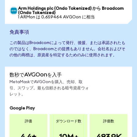
Arm Holdings plc (Ondo Tokenized) から Broadcom
(Ondo Tokenized)
1 ARMon は 0.659464 AVGOon に相当
免責事項
この製品はBroadcomによって発行、後援、または承認されたも
のではなく、Broadcomとの提携もありません。会社名およびそ
の他の商標は、原資産を特定するためのみに使用されます。
数秒でAVGOonを入手
MetaMaskでAVGOonを購入、売却、取
引、スワップ。最も信頼される暗号資産ウォ
レット。
Google Play
評価
ダウンロード数
評価数
4.4
10M+
483.9K