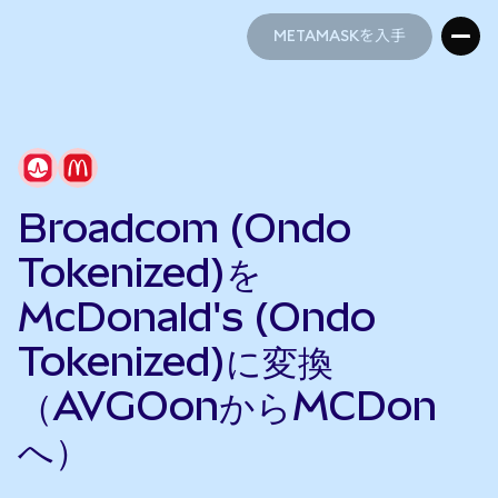
METAMASKを入手
METAMASKを入手
Broadcom (Ondo
Tokenized)を
McDonald's (Ondo
Tokenized)に変換
（AVGOonからMCDon
へ）