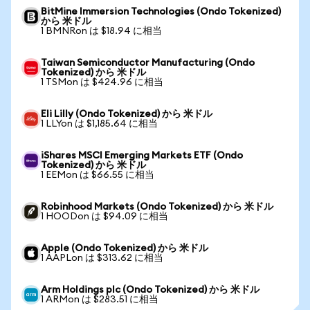
BitMine Immersion Technologies (Ondo Tokenized)
から 米ドル
1 BMNRon は $18.94 に相当
Taiwan Semiconductor Manufacturing (Ondo
Tokenized) から 米ドル
1 TSMon は $424.96 に相当
Eli Lilly (Ondo Tokenized) から 米ドル
1 LLYon は $1,185.64 に相当
iShares MSCI Emerging Markets ETF (Ondo
Tokenized) から 米ドル
1 EEMon は $66.55 に相当
Robinhood Markets (Ondo Tokenized) から 米ドル
1 HOODon は $94.09 に相当
Apple (Ondo Tokenized) から 米ドル
1 AAPLon は $313.62 に相当
Arm Holdings plc (Ondo Tokenized) から 米ドル
1 ARMon は $283.51 に相当