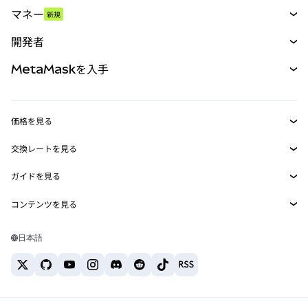
スワップ
マネー
新規
予測
新規
購入
開発者
パーペチュアル
新規
カード
ドキュメントを表示
MetaMaskを入手
RWA
mUSD
新規
ダッシュボード
トランザクションシールド
収益化
Smart Accounts Kit
Agent Wallet
新規
価格を見る
埋め込みウォレット
Snaps
ビットコインの価格
交換レートを見る
MetaMask Connect
イーサリアムの価格
報酬
新規
BTC→USD
Solanaの価格
ガイドを見る
Snaps
セキュリティ
ETH→USD
BTCの購入
Shiba Inuの価格
USDT→INR
コンテンツを見る
Web3サービス
サポート
ETHの購入
Pepeの価格
ビットコインウォレット
BTC→USDT
SOLの購入
キャリア
Tetherの価格
Solanaウォレット
日本語
BTC→INR
PEPEの購入
お問い合わせ
USDCの価格
おすすめの暗号資産カード
ETH→USDT
USDTの購入
Chanlinkの価格
おすすめのモバイル暗号資産ウォレット
USDT→PHP
USDCの購入
Polymarketとは？
BTC→EUR