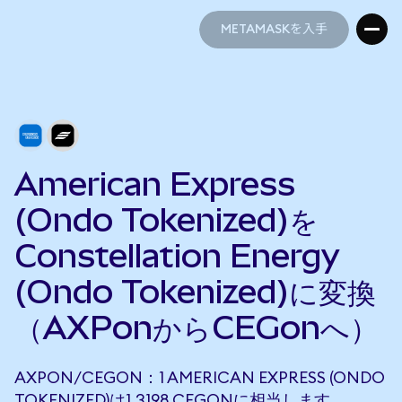
METAMASKを入手
METAMASKを入手
American Express
(Ondo Tokenized)を
Constellation Energy
(Ondo Tokenized)に変換
（AXPonからCEGonへ）
AXPON/CEGON：1 AMERICAN EXPRESS (ONDO
TOKENIZED)は1.3198 CEGONに相当します