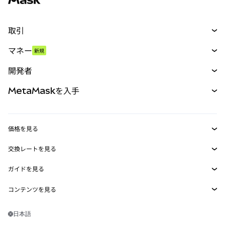
取引
スワップ
マネー
新規
予測
新規
購入
開発者
パーペチュアル
新規
カード
ドキュメントを表示
MetaMaskを入手
RWA
mUSD
新規
ダッシュボード
トランザクションシールド
収益化
Smart Accounts Kit
Agent Wallet
新規
価格を見る
埋め込みウォレット
Snaps
ビットコインの価格
交換レートを見る
MetaMask Connect
イーサリアムの価格
報酬
新規
BTC→USD
Solanaの価格
ガイドを見る
Snaps
セキュリティ
ETH→USD
BTCの購入
Shiba Inuの価格
USDT→INR
コンテンツを見る
Web3サービス
サポート
ETHの購入
Pepeの価格
ビットコインウォレット
BTC→USDT
SOLの購入
キャリア
Tetherの価格
Solanaウォレット
日本語
BTC→INR
PEPEの購入