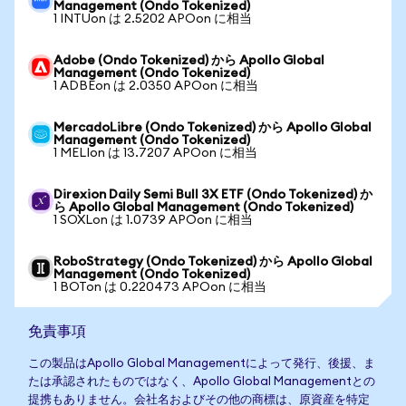
Management (Ondo Tokenized)
1 INTUon は 2.5202 APOon に相当
Adobe (Ondo Tokenized) から Apollo Global
Management (Ondo Tokenized)
1 ADBEon は 2.0350 APOon に相当
MercadoLibre (Ondo Tokenized) から Apollo Global
Management (Ondo Tokenized)
1 MELIon は 13.7207 APOon に相当
Direxion Daily Semi Bull 3X ETF (Ondo Tokenized) か
ら Apollo Global Management (Ondo Tokenized)
1 SOXLon は 1.0739 APOon に相当
RoboStrategy (Ondo Tokenized) から Apollo Global
Management (Ondo Tokenized)
1 BOTon は 0.220473 APOon に相当
免責事項
この製品はApollo Global Managementによって発行、後援、ま
たは承認されたものではなく、Apollo Global Managementとの
提携もありません。会社名およびその他の商標は、原資産を特定