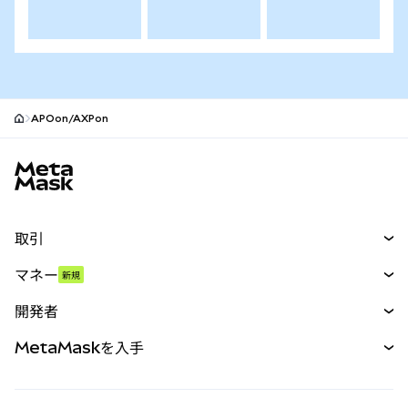
APOon/AXPon
MetaMaskサイトフッター
取引
スワップ
マネー
新規
予測
新規
購入
開発者
パーペチュアル
新規
カード
ドキュメントを表示
MetaMaskを入手
RWA
mUSD
新規
ダッシュボード
トランザクションシールド
収益化
Smart Accounts Kit
Agent Wallet
新規