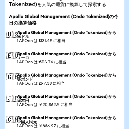
Tokenized)を人気の通貨に換算して探索する
Apollo Global Management (Ondo Tokenized)の今
日の換算価格
Apollo Global Management (Ondo Tokenized) から
🇺🇸
米ドル
1 APOon は $131.49 に相当
Apollo Global Management (Ondo Tokenized) から
🇪🇺
ユーロ
1 APOon は €113.74 に相当
Apollo Global Management (Ondo Tokenized) から
🇬🇧
英ポンド
1 APOon は £97.38 に相当
Apollo Global Management (Ondo Tokenized) から
🇯🇵
日本円
1 APOon は ￥20,862.9 に相当
Apollo Global Management (Ondo Tokenized) から
🇨🇳
中国人民元
1 APOon は ￥886.97 に相当