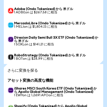
Adobe (Ondo Tokenized) から 米ドル
1 ADBEon は $267.58 に相当
MercadoLibre (Ondo Tokenized) から 米ドル
1 MELIon は $1,804.13 に相当
Direxion Daily Semi Bull 3X ETF (Ondo Tokenized) か
ら 米ドル
1 SOXLon は $141.21 に相当
RoboStrategy (Ondo Tokenized) から 米ドル
1 BOTon は $28.99 に相当
さらに変換を探る
アセット変換の高度な機能
iShares MSCI South Korea ETF (Ondo Tokenized) か
ら Apollo Global Management (Ondo Tokenized)
1 EWYon は 1.2691 APOon に相当
Shopify (Ondo Tokenized) から Apollo Global