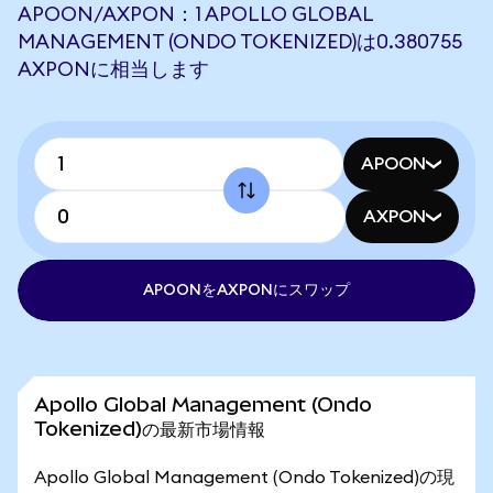
APOON/AXPON：1 APOLLO GLOBAL
MANAGEMENT (ONDO TOKENIZED)は0.380755
AXPONに相当します
APOON
AXPON
APOONをAXPONにスワップ
Apollo Global Management (Ondo
Tokenized)の最新市場情報
Apollo Global Management (Ondo Tokenized)の現