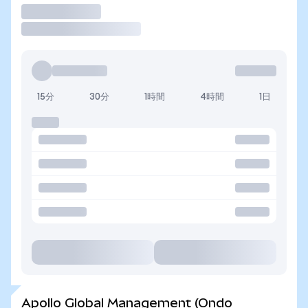
取引
15分
30分
1時間
4時間
1日
Apollo Global Management (Ondo