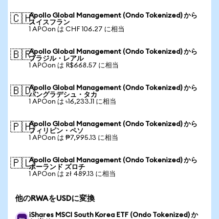
Apollo Global Management (Ondo Tokenized) から
🇨🇭
スイスフラン
1 APOon は CHF 106.27 に相当
Apollo Global Management (Ondo Tokenized) から
🇧🇷
ブラジル・レアル
1 APOon は R$668.57 に相当
Apollo Global Management (Ondo Tokenized) から
🇧🇩
バングラデシュ・タカ
1 APOon は ৳16,233.11 に相当
Apollo Global Management (Ondo Tokenized) から
🇵🇭
フィリピン・ペソ
1 APOon は ₱7,995.13 に相当
Apollo Global Management (Ondo Tokenized) から
🇵🇱
ポーランド ズロチ
1 APOon は zł 489.13 に相当
他のRWAをUSDに変換
iShares MSCI South Korea ETF (Ondo Tokenized) か