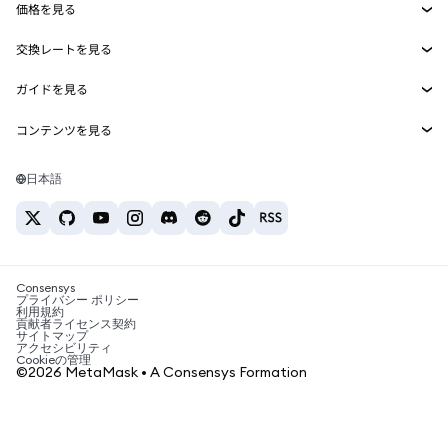
価格を見る
埋め込みウォレット
Snaps
ビットコインの価格
交換レートを見る
MetaMask Connect
イーサリアムの価格
報酬
新規
BTC→USD
Solanaの価格
ガイドを見る
Snaps
セキュリティ
ETH→USD
BTCの購入
Shiba Inuの価格
USDT→INR
コンテンツを見る
Web3サービス
サポート
ETHの購入
Pepeの価格
ビットコインウォレット
BTC→USDT
SOLの購入
キャリア
Tetherの価格
Solanaウォレット
日本語
BTC→INR
PEPEの購入
お問い合わせ
USDCの価格
おすすめの暗号資産カード
ETH→USDT
USDTの購入
Chanlinkの価格
おすすめのモバイル暗号資産ウォレット
USDT→PHP
USDCの購入
Polymarketとは？
BTC→EUR
SHIBの購入
Consensys
税制関連ニュース
プライバシー ポリシー
利用規約
BNBの購入
貢献者ライセンス契約
暗号資産の購入方法は？
サイトマップ
アクセシビリティ
ビットコインを売るには？
Cookieの管理
©2026 MetaMask • A Consensys Formation