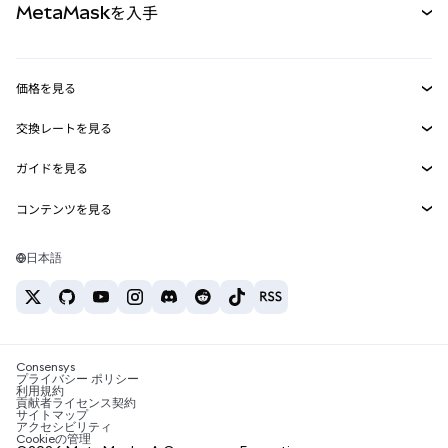
MetaMaskを入手
RWA
mUSD
新規
ダッシュボード
トランザクションシールド
収益化
Smart Accounts Kit
Agent Wallet
新規
価格を見る
埋め込みウォレット
Snaps
ビットコインの価格
交換レートを見る
MetaMask Connect
イーサリアムの価格
報酬
新規
BTC→USD
Solanaの価格
ガイドを見る
Snaps
セキュリティ
ETH→USD
BTCの購入
Shiba Inuの価格
USDT→INR
コンテンツを見る
Web3サービス
サポート
ETHの購入
Pepeの価格
ビットコインウォレット
BTC→USDT
SOLの購入
キャリア
Tetherの価格
Solanaウォレット
日本語
BTC→INR
PEPEの購入
お問い合わせ
USDCの価格
おすすめの暗号資産カード
ETH→USDT
USDTの購入
Chanlinkの価格
おすすめのモバイル暗号資産ウォレット
USDT→PHP
USDCの購入
Polymarketとは？
BTC→EUR
SHIBの購入
Consensys
税制関連ニュース
プライバシー ポリシー
利用規約
BNBの購入
貢献者ライセンス契約
暗号資産の購入方法は？
サイトマップ
アクセシビリティ
ビットコインを売るには？
Cookieの管理