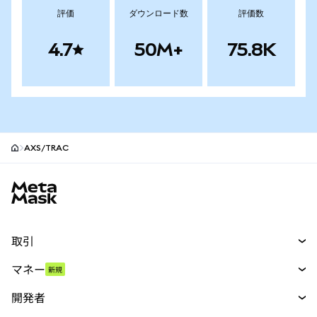
評価
ダウンロード数
評価数
4.7
50M+
75.8K
AXS/TRAC
MetaMaskサイトフッター
取引
スワップ
マネー
新規
予測
新規
購入
開発者
パーペチュアル
新規
カード
ドキュメントを表示