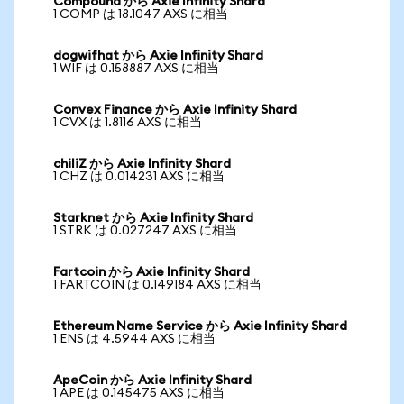
Compound から Axie Infinity Shard
1 COMP は 18.1047 AXS に相当
dogwifhat から Axie Infinity Shard
1 WIF は 0.158887 AXS に相当
Convex Finance から Axie Infinity Shard
1 CVX は 1.8116 AXS に相当
chiliZ から Axie Infinity Shard
1 CHZ は 0.014231 AXS に相当
Starknet から Axie Infinity Shard
1 STRK は 0.027247 AXS に相当
Fartcoin から Axie Infinity Shard
1 FARTCOIN は 0.149184 AXS に相当
Ethereum Name Service から Axie Infinity Shard
1 ENS は 4.5944 AXS に相当
ApeCoin から Axie Infinity Shard
1 APE は 0.145475 AXS に相当