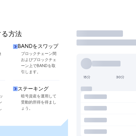
する方法
取引
BANDをスワップ
換
ブロックチェーン間
およびブロックチェ
ーン上でBANDを取
引します。
15分
30分
ステーキング
ッ
暗号資産を運用して
ン
受動的所得を得まし
し
ょう。