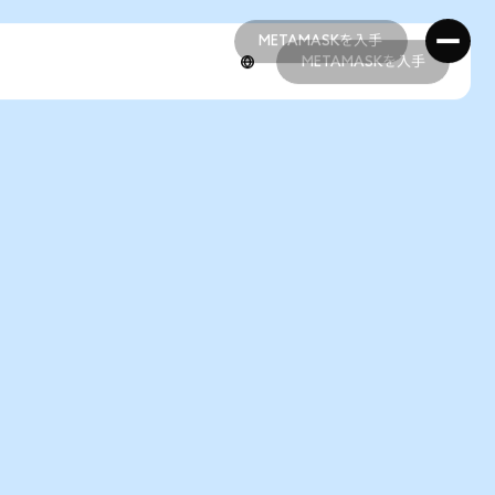
METAMASKを入手
METAMASKを入手
METAMASKを入手
METAMASKを入手