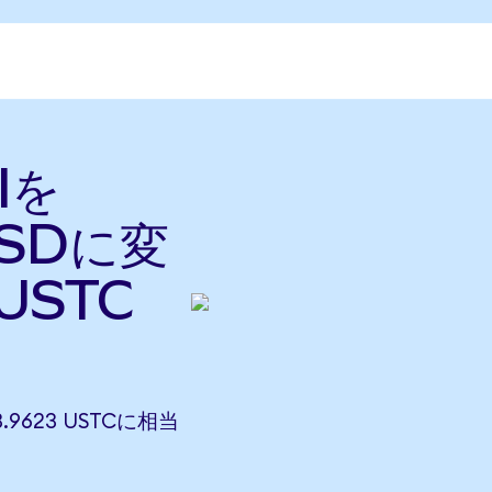
lを
cUSDに変
USTC
3.9623 USTCに相当