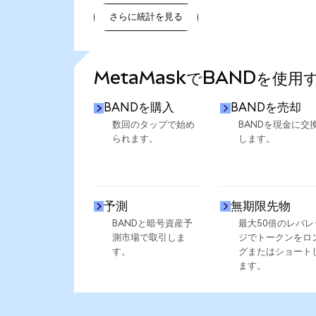
さらに統計を見る
さらに統計を見る
MetaMaskでBANDを使用
BANDを購入
BANDを売却
数回のタップで始め
BANDを現金に交
られます。
します。
予測
無期限先物
BANDと暗号資産予
最大50倍のレバレ
測市場で取引しま
ジでトークンをロ
す。
グまたはショート
ます。