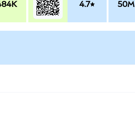
484K
4.7
50M