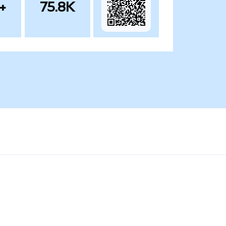
+
75.8K