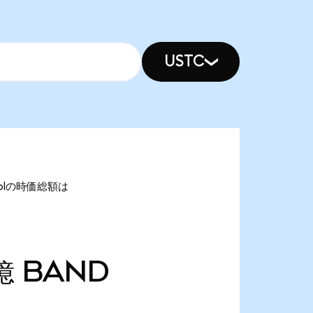
USTC
ocolの時価総額は
億
BAND