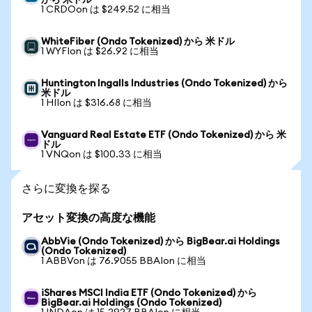
から 米ドル
1 CRDOon は $249.52 に相当
WhiteFiber (Ondo Tokenized) から 米ドル
1 WYFIon は $26.92 に相当
Huntington Ingalls Industries (Ondo Tokenized) から
米ドル
1 HIIon は $316.68 に相当
Vanguard Real Estate ETF (Ondo Tokenized) から 米
ドル
1 VNQon は $100.33 に相当
さらに変換を探る
アセット変換の高度な機能
AbbVie (Ondo Tokenized) から BigBear.ai Holdings
(Ondo Tokenized)
1 ABBVon は 76.9055 BBAIon に相当
iShares MSCI India ETF (Ondo Tokenized) から
BigBear.ai Holdings (Ondo Tokenized)