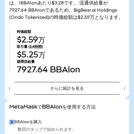
は、1BBAIonあたり$3.28です。 流通供給量が
7927.64 BBAIonであるため、BigBear.ai Holdings
(Ondo Tokenized)の時価総額は$2.59万となります。
時価総額
$2.59万
取引量
(24時間)
$5.25万
循環供給量
7927.64
BBAIon
さらに統計を見る
さらに統計を見る
MetaMaskでBBAIonを使用する方法
BBAIonを購入
数回のタップで始められます。