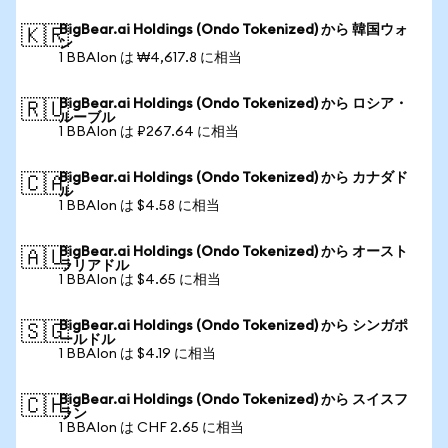
BigBear.ai Holdings (Ondo Tokenized) から 韓国ウォ
🇰🇷
ン
1 BBAIon は ₩4,617.8 に相当
BigBear.ai Holdings (Ondo Tokenized) から ロシア・
🇷🇺
ルーブル
1 BBAIon は ₽267.64 に相当
BigBear.ai Holdings (Ondo Tokenized) から カナダド
🇨🇦
ル
1 BBAIon は $4.58 に相当
BigBear.ai Holdings (Ondo Tokenized) から オースト
🇦🇺
ラリアドル
1 BBAIon は $4.65 に相当
BigBear.ai Holdings (Ondo Tokenized) から シンガポ
🇸🇬
ールドル
1 BBAIon は $4.19 に相当
BigBear.ai Holdings (Ondo Tokenized) から スイスフ
🇨🇭
ラン
1 BBAIon は CHF 2.65 に相当