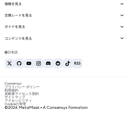
価格を見る
埋め込みウォレット
Snaps
ビットコインの価格
交換レートを見る
MetaMask Connect
イーサリアムの価格
報酬
新規
BTC→USD
Solanaの価格
ガイドを見る
Snaps
セキュリティ
ETH→USD
BTCの購入
Shiba Inuの価格
USDT→INR
コンテンツを見る
Web3サービス
サポート
ETHの購入
Pepeの価格
ビットコインウォレット
BTC→USDT
SOLの購入
キャリア
Tetherの価格
Solanaウォレット
日本語
BTC→INR
PEPEの購入
お問い合わせ
USDCの価格
おすすめの暗号資産カード
ETH→USDT
USDTの購入
Chanlinkの価格
おすすめのモバイル暗号資産ウォレット
USDT→PHP
USDCの購入
Polymarketとは？
BTC→EUR
SHIBの購入
Consensys
税制関連ニュース
プライバシー ポリシー
利用規約
BNBの購入
貢献者ライセンス契約
暗号資産の購入方法は？
サイトマップ
アクセシビリティ
ビットコインを売るには？
Cookieの管理
©2026 MetaMask • A Consensys Formation