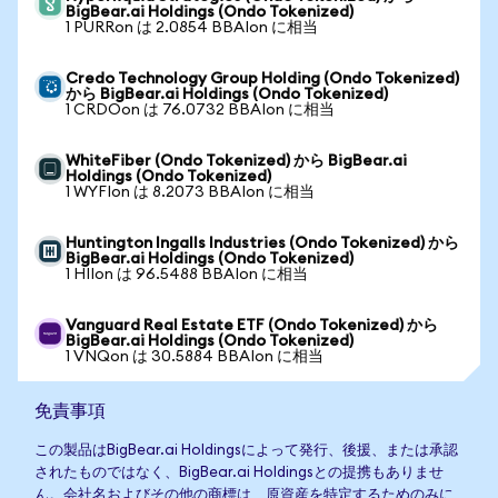
BigBear.ai Holdings (Ondo Tokenized)
1 PURRon は 2.0854 BBAIon に相当
Credo Technology Group Holding (Ondo Tokenized)
から BigBear.ai Holdings (Ondo Tokenized)
1 CRDOon は 76.0732 BBAIon に相当
WhiteFiber (Ondo Tokenized) から BigBear.ai
Holdings (Ondo Tokenized)
1 WYFIon は 8.2073 BBAIon に相当
Huntington Ingalls Industries (Ondo Tokenized) から
BigBear.ai Holdings (Ondo Tokenized)
1 HIIon は 96.5488 BBAIon に相当
Vanguard Real Estate ETF (Ondo Tokenized) から
BigBear.ai Holdings (Ondo Tokenized)
1 VNQon は 30.5884 BBAIon に相当
免責事項
この製品はBigBear.ai Holdingsによって発行、後援、または承認
されたものではなく、BigBear.ai Holdingsとの提携もありませ
ん。会社名およびその他の商標は、原資産を特定するためのみに