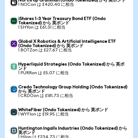
Northrop Grumman (Ondo Tokenized) から 英ポンド
1 NOCon は £420.40 に相当
iShares 1-3 Year Treasury Bond ETF (Ondo
Tokenized) から 英ポンド
1 SHYon は £61.31 に相当
Global X Robotics & Artificial Intelligence ETF
(Ondo Tokenized) から 英ポンド
1 BOTZon は £27.67 に相当
Hyperliquid Strategies (Ondo Tokenized) から 英ポ
ンド
1 PURRon は £5.07 に相当
Credo Technology Group Holding (Ondo Tokenized)
から 英ポンド
1 CRDOon は £181.73 に相当
WhiteFiber (Ondo Tokenized) から 英ポンド
1 WYFIon は £19.95 に相当
Huntington Ingalls Industries (Ondo Tokenized) から
英ポンド
1 HIIon は £234.73 に相当