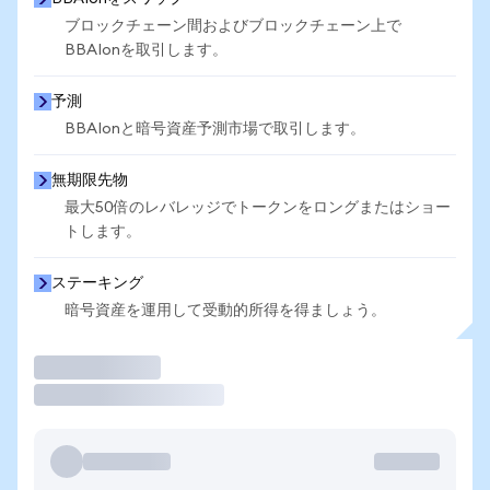
ブロックチェーン間およびブロックチェーン上で
BBAIonを取引します。
予測
BBAIonと暗号資産予測市場で取引します。
無期限先物
最大50倍のレバレッジでトークンをロングまたはショー
トします。
ステーキング
暗号資産を運用して受動的所得を得ましょう。
取引