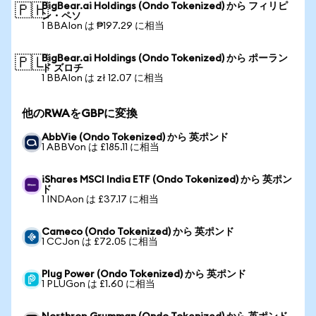
BigBear.ai Holdings (Ondo Tokenized) から フィリピ
🇵🇭
ン・ペソ
1 BBAIon は ₱197.29 に相当
BigBear.ai Holdings (Ondo Tokenized) から ポーラン
🇵🇱
ド ズロチ
1 BBAIon は zł 12.07 に相当
他のRWAをGBPに変換
AbbVie (Ondo Tokenized) から 英ポンド
1 ABBVon は £185.11 に相当
iShares MSCI India ETF (Ondo Tokenized) から 英ポン
ド
1 INDAon は £37.17 に相当
Cameco (Ondo Tokenized) から 英ポンド
1 CCJon は £72.05 に相当
Plug Power (Ondo Tokenized) から 英ポンド
1 PLUGon は £1.60 に相当