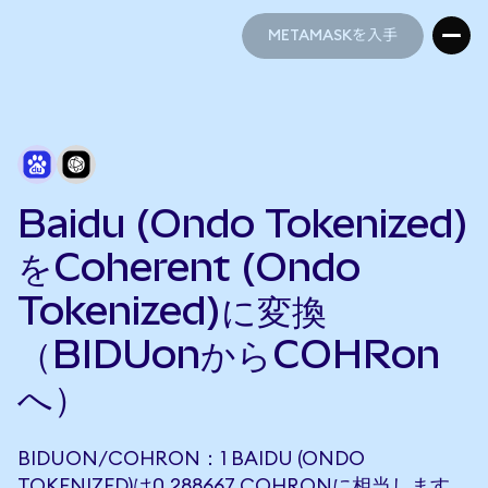
METAMASKを入手
METAMASKを入手
Baidu (Ondo Tokenized)
をCoherent (Ondo
Tokenized)に変換
（BIDUonからCOHRon
へ）
BIDUON/COHRON：1 BAIDU (ONDO
TOKENIZED)は0.288667 COHRONに相当します