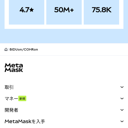
4.7
50M+
75.8K
BIDUon/COHRon
MetaMaskサイトフッター
取引
スワップ
マネー
新規
予測
新規
購入
開発者
パーペチュアル
新規
カード
ドキュメントを表示
MetaMaskを入手
RWA
mUSD
新規
ダッシュボード
トランザクションシールド