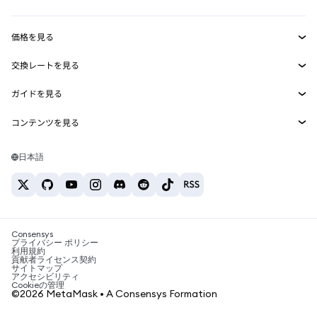
収益化
Smart Accounts Kit
Agent Wallet
新規
価格を見る
埋め込みウォレット
Snaps
ビットコインの価格
交換レートを見る
MetaMask Connect
イーサリアムの価格
報酬
新規
BTC→USD
Solanaの価格
ガイドを見る
Snaps
セキュリティ
ETH→USD
BTCの購入
Shiba Inuの価格
USDT→INR
コンテンツを見る
Web3サービス
サポート
ETHの購入
Pepeの価格
ビットコインウォレット
BTC→USDT
SOLの購入
キャリア
Tetherの価格
Solanaウォレット
日本語
BTC→INR
PEPEの購入
お問い合わせ
USDCの価格
おすすめの暗号資産カード
ETH→USDT
USDTの購入
Chanlinkの価格
おすすめのモバイル暗号資産ウォレット
USDT→PHP
USDCの購入
Polymarketとは？
BTC→EUR
SHIBの購入
Consensys
税制関連ニュース
プライバシー ポリシー
利用規約
BNBの購入
貢献者ライセンス契約
暗号資産の購入方法は？
サイトマップ
アクセシビリティ
ビットコインを売るには？
Cookieの管理
©2026 MetaMask • A Consensys Formation