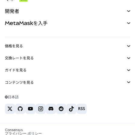
予測
新規
購入
開発者
パーペチュアル
新規
カード
ドキュメントを表示
MetaMaskを入手
RWA
mUSD
新規
ダッシュボード
トランザクションシールド
収益化
Smart Accounts Kit
Agent Wallet
新規
価格を見る
埋め込みウォレット
Snaps
ビットコインの価格
交換レートを見る
MetaMask Connect
イーサリアムの価格
報酬
新規
BTC→USD
Solanaの価格
ガイドを見る
Snaps
セキュリティ
ETH→USD
BTCの購入
Shiba Inuの価格
USDT→INR
コンテンツを見る
Web3サービス
サポート
ETHの購入
Pepeの価格
ビットコインウォレット
BTC→USDT
SOLの購入
キャリア
Tetherの価格
Solanaウォレット
日本語
BTC→INR
PEPEの購入
お問い合わせ
USDCの価格
おすすめの暗号資産カード
ETH→USDT
USDTの購入
Chanlinkの価格
おすすめのモバイル暗号資産ウォレット
USDT→PHP
USDCの購入
Polymarketとは？
BTC→EUR
SHIBの購入
Consensys
税制関連ニュース
プライバシー ポリシー