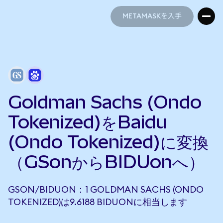
METAMASKを入手
METAMASKを入手
Goldman Sachs (Ondo
Tokenized)をBaidu
(Ondo Tokenized)に変換
（GSonからBIDUonへ）
GSON/BIDUON：1 GOLDMAN SACHS (ONDO
TOKENIZED)は9.6188 BIDUONに相当します