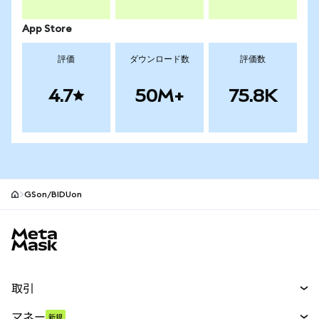
App Store
評価
ダウンロード数
評価数
4.7
50M+
75.8K
GSon/BIDUon
MetaMaskサイトフッター
取引
スワップ
マネー
新規