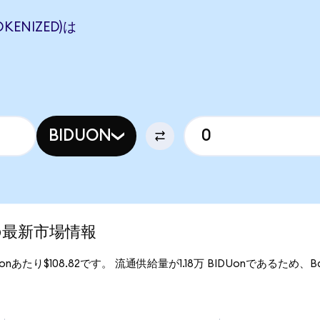
OKENIZED)は
BIDUON
d)の最新市場情報
Uonあたり$108.82です。 流通供給量が1.18万 BIDUonであるため、Baidu