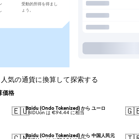
ン
受動的所得を得まし
し
ょう。
zed)を人気の通貨に換算して探索する
換算価格
Baidu (Ondo Tokenized) から ユーロ
🇪🇺
🇬
1 BIDUon は €94.44 に相当
Baidu (Ondo Tokenized) から 中国人民元
🇨🇳
🇹