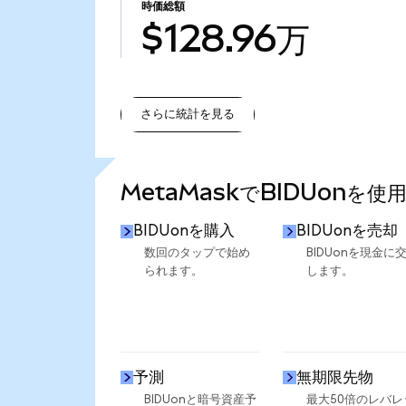
時価総額
$128.96万
さらに統計を見る
さらに統計を見る
MetaMaskでBIDUonを使
BIDUonを購入
BIDUonを売却
数回のタップで始め
BIDUonを現金に
られます。
します。
予測
無期限先物
BIDUonと暗号資産予
最大50倍のレバレ