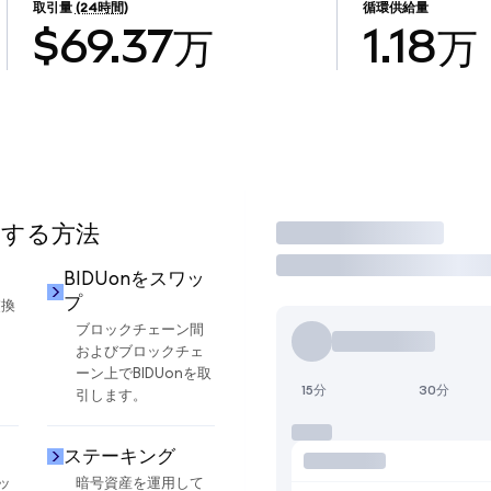
取引量
(24時間)
循環供給量
$69.37万
1.18万
用する方法
取引
BIDUonをスワッ
プ
交換
ブロックチェーン間
およびブロックチェ
ーン上でBIDUonを取
15分
30分
引します。
ステーキング
ッ
暗号資産を運用して