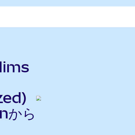
Hims
h
zed)
onから