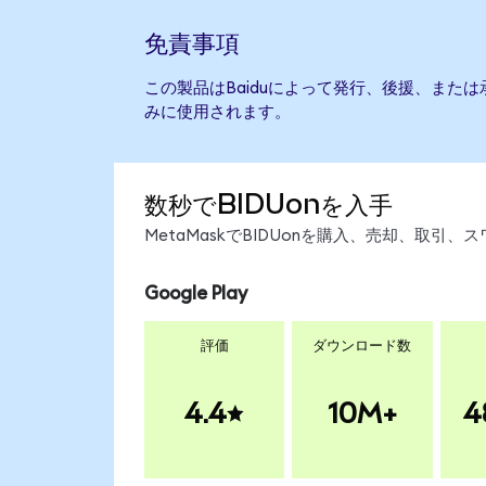
免責事項
この製品はBaiduによって発行、後援、また
みに使用されます。
数秒でBIDUonを入手
MetaMaskでBIDUonを購入、売却、取
Google Play
評価
ダウンロード数
4.4
10M+
4