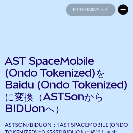
METAMASKを入手
METAMASKを入手
AST SpaceMobile
(Ondo Tokenized)を
Baidu (Ondo Tokenized)
に変換（ASTSonから
BIDUonへ）
ASTSON/BIDUON：1 AST SPACEMOBILE (ONDO
TOKENIZED)は0.656511 BIDUONに相当します