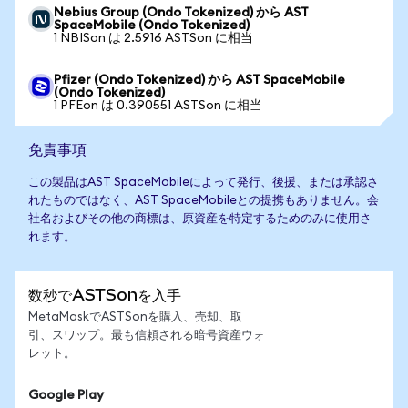
Nebius Group (Ondo Tokenized) から AST
SpaceMobile (Ondo Tokenized)
1 NBISon は 2.5916 ASTSon に相当
Pfizer (Ondo Tokenized) から AST SpaceMobile
(Ondo Tokenized)
1 PFEon は 0.390551 ASTSon に相当
免責事項
この製品はAST SpaceMobileによって発行、後援、または承認さ
れたものではなく、AST SpaceMobileとの提携もありません。会
社名およびその他の商標は、原資産を特定するためのみに使用さ
れます。
数秒でASTSonを入手
MetaMaskでASTSonを購入、売却、取
引、スワップ。最も信頼される暗号資産ウォ
レット。
Google Play