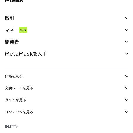
取引
スワップ
マネー
新規
予測
新規
購入
開発者
パーペチュアル
新規
カード
ドキュメントを表示
MetaMaskを入手
RWA
mUSD
新規
ダッシュボード
トランザクションシールド
収益化
Smart Accounts Kit
Agent Wallet
新規
価格を見る
埋め込みウォレット
Snaps
ビットコインの価格
交換レートを見る
MetaMask Connect
イーサリアムの価格
報酬
新規
BTC→USD
Solanaの価格
ガイドを見る
Snaps
セキュリティ
ETH→USD
BTCの購入
Shiba Inuの価格
USDT→INR
コンテンツを見る
Web3サービス
サポート
ETHの購入
Pepeの価格
ビットコインウォレット
BTC→USDT
SOLの購入
キャリア
Tetherの価格
Solanaウォレット
日本語
BTC→INR
PEPEの購入