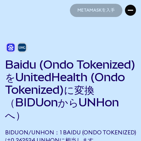
METAMASKを入手
METAMASKを入手
Baidu (Ondo Tokenized)
をUnitedHealth (Ondo
Tokenized)に変換
（BIDUonからUNHon
へ）
BIDUON/UNHON：1 BAIDU (ONDO TOKENIZED)
は0.262524 UNHONに相当します