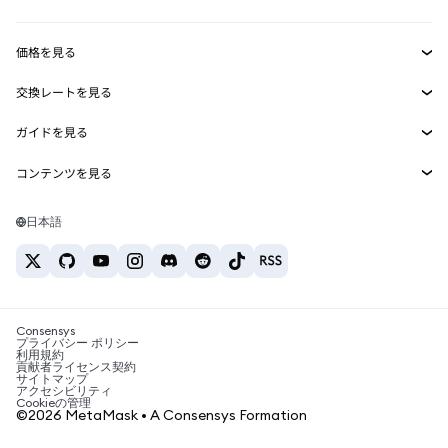
収益化
Smart Accounts Kit
Agent Wallet
新規
価格を見る
埋め込みウォレット
Snaps
ビットコインの価格
交換レートを見る
MetaMask Connect
イーサリアムの価格
報酬
新規
BTC→USD
Solanaの価格
ガイドを見る
Snaps
セキュリティ
ETH→USD
BTCの購入
Shiba Inuの価格
USDT→INR
コンテンツを見る
Web3サービス
サポート
ETHの購入
Pepeの価格
ビットコインウォレット
BTC→USDT
SOLの購入
キャリア
Tetherの価格
Solanaウォレット
日本語
BTC→INR
PEPEの購入
お問い合わせ
USDCの価格
おすすめの暗号資産カード
ETH→USDT
USDTの購入
Chanlinkの価格
おすすめのモバイル暗号資産ウォレット
USDT→PHP
USDCの購入
Polymarketとは？
BTC→EUR
SHIBの購入
Consensys
税制関連ニュース
プライバシー ポリシー
利用規約
BNBの購入
貢献者ライセンス契約
暗号資産の購入方法は？
サイトマップ
アクセシビリティ
ビットコインを売るには？
Cookieの管理
©2026 MetaMask • A Consensys Formation