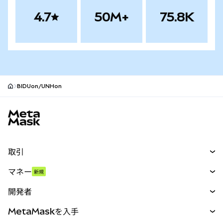
4.7
50M+
75.8K
BIDUon/UNHon
MetaMaskサイトフッター
取引
スワップ
マネー
新規
予測
新規
購入
開発者
パーペチュアル
新規
カード
ドキュメントを表示
MetaMaskを入手
RWA
mUSD
新規
ダッシュボード
トランザクションシールド