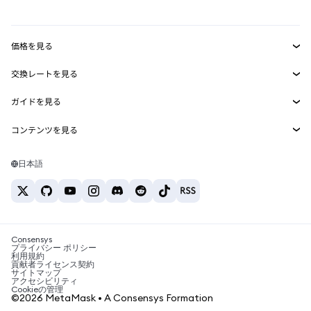
mUSD
新規
ダッシュボード
トランザクションシールド
収益化
Smart Accounts Kit
Agent Wallet
新規
価格を見る
埋め込みウォレット
Snaps
ビットコインの価格
交換レートを見る
MetaMask Connect
イーサリアムの価格
報酬
新規
BTC→USD
Solanaの価格
ガイドを見る
Snaps
セキュリティ
ETH→USD
BTCの購入
Shiba Inuの価格
USDT→INR
コンテンツを見る
Web3サービス
サポート
ETHの購入
Pepeの価格
ビットコインウォレット
BTC→USDT
SOLの購入
キャリア
Tetherの価格
Solanaウォレット
日本語
BTC→INR
PEPEの購入
お問い合わせ
USDCの価格
おすすめの暗号資産カード
ETH→USDT
USDTの購入
Chanlinkの価格
おすすめのモバイル暗号資産ウォレット
USDT→PHP
USDCの購入
Polymarketとは？
BTC→EUR
SHIBの購入
Consensys
税制関連ニュース
プライバシー ポリシー
利用規約
BNBの購入
貢献者ライセンス契約
暗号資産の購入方法は？
サイトマップ
アクセシビリティ
ビットコインを売るには？
Cookieの管理
©2026 MetaMask • A Consensys Formation