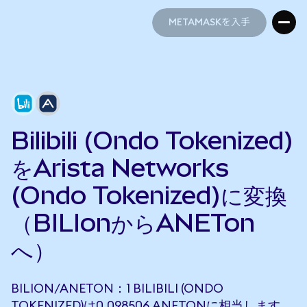
METAMASKを入手
METAMASKを入手
Bilibili (Ondo Tokenized)
をArista Networks
(Ondo Tokenized)に変換
（BILIonからANETon
へ）
BILION/ANETON：1 BILIBILI (ONDO
TOKENIZED)は0.098506 ANETONに相当します