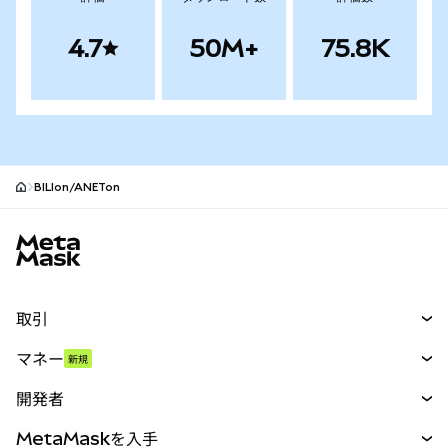
4.7
50M+
75.8K
BILIon/ANETon
MetaMaskサイトフッター
取引
スワップ
マネー
新規
予測
新規
購入
開発者
パーペチュアル
新規
カード
ドキュメントを表示
MetaMaskを入手
RWA