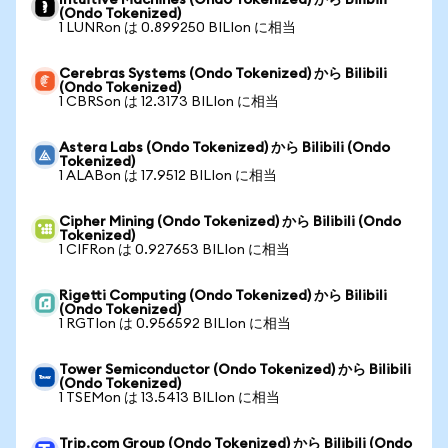
Intuitive Machines (Ondo Tokenized) から Bilibili
(Ondo Tokenized)
1 LUNRon は 0.899250 BILIon に相当
Cerebras Systems (Ondo Tokenized) から Bilibili
(Ondo Tokenized)
1 CBRSon は 12.3173 BILIon に相当
Astera Labs (Ondo Tokenized) から Bilibili (Ondo
Tokenized)
1 ALABon は 17.9512 BILIon に相当
Cipher Mining (Ondo Tokenized) から Bilibili (Ondo
Tokenized)
1 CIFRon は 0.927653 BILIon に相当
Rigetti Computing (Ondo Tokenized) から Bilibili
(Ondo Tokenized)
1 RGTIon は 0.956592 BILIon に相当
Tower Semiconductor (Ondo Tokenized) から Bilibili
(Ondo Tokenized)
1 TSEMon は 13.5413 BILIon に相当
Trip.com Group (Ondo Tokenized) から Bilibili (Ondo