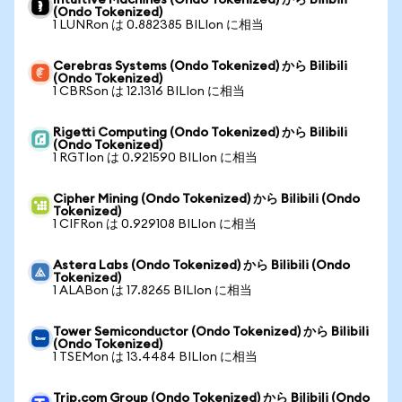
Intuitive Machines (Ondo Tokenized) から Bilibili
(Ondo Tokenized)
1 LUNRon は 0.882385 BILIon に相当
Cerebras Systems (Ondo Tokenized) から Bilibili
(Ondo Tokenized)
1 CBRSon は 12.1316 BILIon に相当
Rigetti Computing (Ondo Tokenized) から Bilibili
(Ondo Tokenized)
1 RGTIon は 0.921590 BILIon に相当
Cipher Mining (Ondo Tokenized) から Bilibili (Ondo
Tokenized)
1 CIFRon は 0.929108 BILIon に相当
Astera Labs (Ondo Tokenized) から Bilibili (Ondo
Tokenized)
1 ALABon は 17.8265 BILIon に相当
Tower Semiconductor (Ondo Tokenized) から Bilibili
(Ondo Tokenized)
1 TSEMon は 13.4484 BILIon に相当
Trip.com Group (Ondo Tokenized) から Bilibili (Ondo