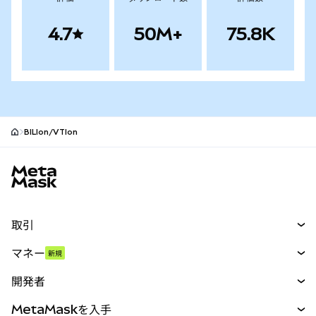
4.7
50M+
75.8K
BILIon/VTIon
MetaMaskサイトフッター
取引
スワップ
マネー
新規
予測
新規
購入
開発者
パーペチュアル
新規
カード
ドキュメントを表示
MetaMaskを入手
RWA