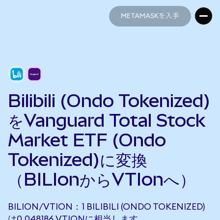
METAMASKを入手
METAMASKを入手
Bilibili (Ondo Tokenized)
をVanguard Total Stock
Market ETF (Ondo
Tokenized)に変換
（BILIonからVTIonへ）
BILION/VTION：1 BILIBILI (ONDO TOKENIZED)
は0.048186 VTIONに相当します