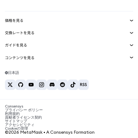
mUSD
新規
ダッシュボード
トランザクションシールド
収益化
Smart Accounts Kit
Agent Wallet
新規
価格を見る
埋め込みウォレット
Snaps
ビットコインの価格
交換レートを見る
MetaMask Connect
イーサリアムの価格
報酬
新規
BTC→USD
Solanaの価格
ガイドを見る
Snaps
セキュリティ
ETH→USD
BTCの購入
Shiba Inuの価格
USDT→INR
コンテンツを見る
Web3サービス
サポート
ETHの購入
Pepeの価格
ビットコインウォレット
BTC→USDT
SOLの購入
キャリア
Tetherの価格
Solanaウォレット
日本語
BTC→INR
PEPEの購入
お問い合わせ
USDCの価格
おすすめの暗号資産カード
ETH→USDT
USDTの購入
Chanlinkの価格
おすすめのモバイル暗号資産ウォレット
USDT→PHP
USDCの購入
Polymarketとは？
BTC→EUR
SHIBの購入
Consensys
税制関連ニュース
プライバシー ポリシー
利用規約
BNBの購入
貢献者ライセンス契約
暗号資産の購入方法は？
サイトマップ
アクセシビリティ
ビットコインを売るには？
Cookieの管理
©2026 MetaMask • A Consensys Formation