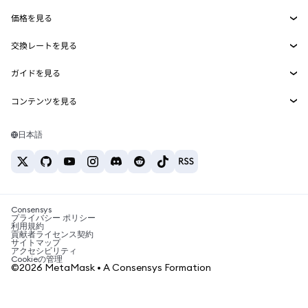
Smart Accounts Kit
Agent Wallet
新規
価格を見る
埋め込みウォレット
Snaps
ビットコインの価格
交換レートを見る
MetaMask Connect
イーサリアムの価格
報酬
新規
BTC→USD
Solanaの価格
ガイドを見る
Snaps
セキュリティ
ETH→USD
BTCの購入
Shiba Inuの価格
USDT→INR
コンテンツを見る
Web3サービス
サポート
ETHの購入
Pepeの価格
ビットコインウォレット
BTC→USDT
SOLの購入
キャリア
Tetherの価格
Solanaウォレット
日本語
BTC→INR
PEPEの購入
お問い合わせ
USDCの価格
おすすめの暗号資産カード
ETH→USDT
USDTの購入
Chanlinkの価格
おすすめのモバイル暗号資産ウォレット
USDT→PHP
USDCの購入
Polymarketとは？
BTC→EUR
SHIBの購入
Consensys
税制関連ニュース
プライバシー ポリシー
利用規約
BNBの購入
貢献者ライセンス契約
暗号資産の購入方法は？
サイトマップ
アクセシビリティ
ビットコインを売るには？
Cookieの管理
©2026 MetaMask • A Consensys Formation