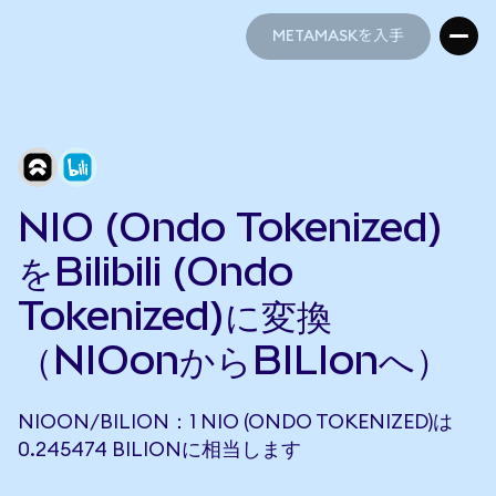
METAMASKを入手
METAMASKを入手
NIO (Ondo Tokenized)
をBilibili (Ondo
Tokenized)に変換
（NIOonからBILIonへ）
NIOON/BILION：1 NIO (ONDO TOKENIZED)は
0.245474 BILIONに相当します