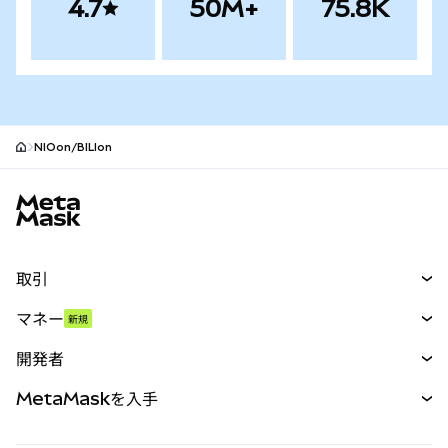
4.7
50M+
75.8K
NIOon/BILIon
MetaMaskサイトフッター
取引
スワップ
マネー
新規
予測
新規
購入
開発者
パーペチュアル
新規
カード
ドキュメントを表示
MetaMaskを入手
RWA
mUSD
新規
ダッシュボード
トランザクションシールド
収益化