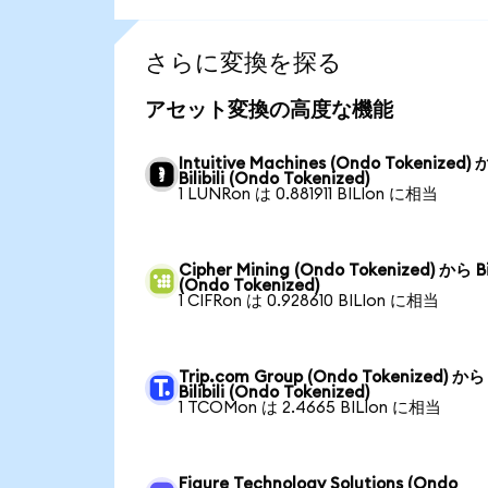
さらに変換を探る
アセット変換の高度な機能
Intuitive Machines (Ondo Tokenized)
Bilibili (Ondo Tokenized)
1 LUNRon は 0.881911 BILIon に相当
Cipher Mining (Ondo Tokenized) から Bil
(Ondo Tokenized)
1 CIFRon は 0.928610 BILIon に相当
Trip.com Group (Ondo Tokenized) から
Bilibili (Ondo Tokenized)
1 TCOMon は 2.4665 BILIon に相当
Figure Technology Solutions (Ondo