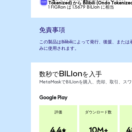
Tokenized) から Bilibili (Ondo Tokenize
1 FIGRon は 1.5679 BILIon に相当
免責事項
この製品はBilibiliによって発行、後援、ま
みに使用されます。
数秒でBILIonを入手
MetaMaskでBILIonを購入、売却、取引
Google Play
評価
ダウンロード数
4.4
10M+
4