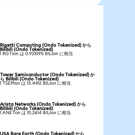
Rigetti Computing (Ondo Tokenized) から
Bilibili (Ondo Tokenized)
1 RGTIon は 0.921095 BILIon に相当
Tower Semiconductor (Ondo Tokenized) か
ら Bilibili (Ondo Tokenized)
1 TSEMon は 13.4412 BILIon に相当
Arista Networks (Ondo Tokenized) から
Bilibili (Ondo Tokenized)
1 ANETon は 10.2614 BILIon に相当
USA Rare Earth (Ondo Tokenized) から