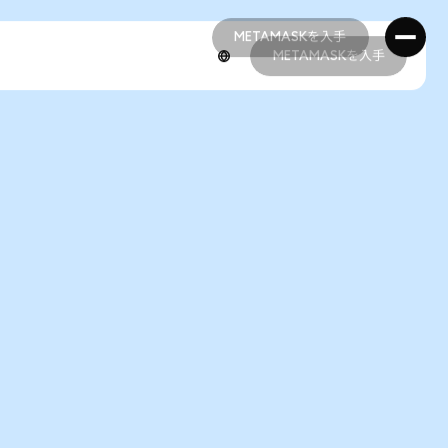
METAMASKを入手
METAMASKを入手
METAMASKを入手
METAMASKを入手