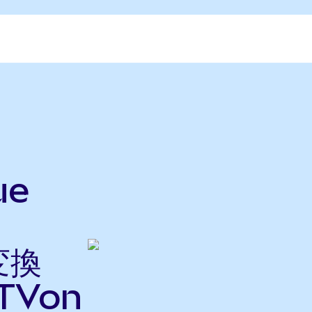
ue
変換
TVon