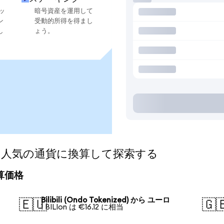
ッ
暗号資産を運用して
ン
受動的所得を得まし
し
ょう。
nized)を人気の通貨に換算して探索する
の換算価格
Bilibili (Ondo Tokenized) から ユーロ
🇪🇺
🇬
1 BILIon は €16.12 に相当