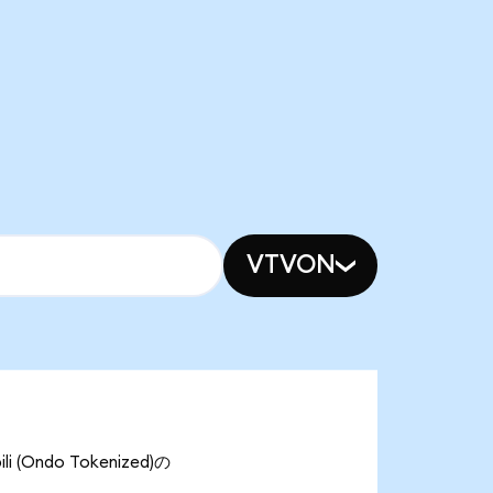
VTVON
 (Ondo Tokenized)の