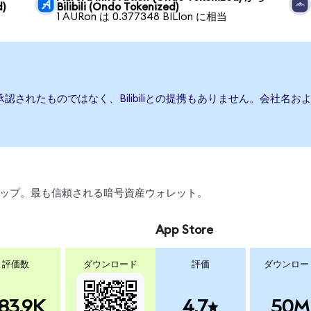
d)
Bilibili (Ondo Tokenized)
1 AURon は 0.377348 BILIon に相当
たは承認されたものではなく、Bilibiliとの提携もありません。会
、スワップ。最も信頼される暗号資産ウォレット。
App Store
評価数
ダウンロード
評価
ダウンロー
83.9K
4.7
50M