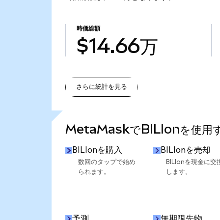
時価総額
$14.66万
さらに統計を見る
さらに統計を見る
MetaMaskでBILIonを使
BILIonを購入
BILIonを売却
数回のタップで始め
BILIonを現金に交
られます。
します。
予測
無期限先物