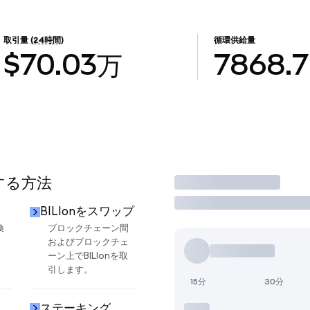
取引量
(24時間)
循環供給量
$70.03万
7868.7
用する方法
取引
BILIonをスワップ
換
ブロックチェーン間
およびブロックチェ
ーン上でBILIonを取
引します。
15分
30分
ステーキング