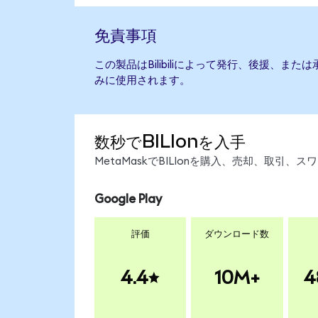
免責事項
この製品はBilibiliによって発行、後援、ま
みに使用されます。
数秒でBILIonを入手
MetaMaskでBILIonを購入、売却、取引
Google Play
評価
ダウンロード数
4.4
10M+
4