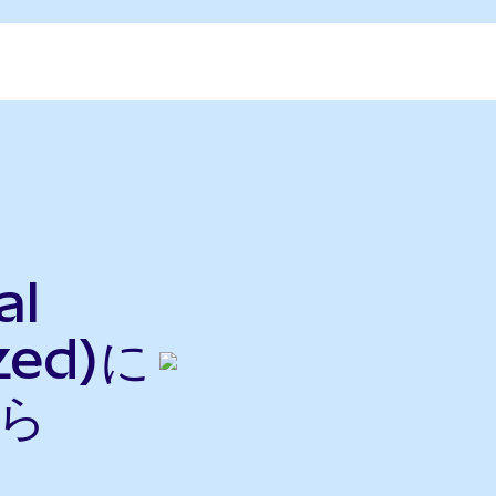
al
zed)に
から