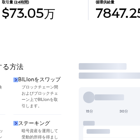
取引量
(24時間)
循環供給量
$73.05万
7847.2
用する方法
取引
BILIonをスワップ
換
ブロックチェーン間
およびブロックチェ
ーン上でBILIonを取
引します。
15分
30分
ステーキング
ッ
暗号資産を運用して
ン
受動的所得を得まし