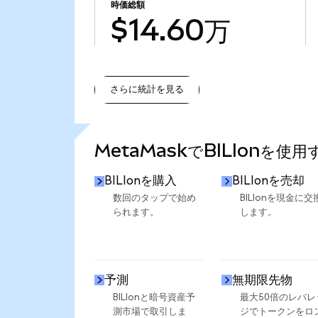
時価総額
$14.60万
さらに統計を見る
さらに統計を見る
MetaMaskでBILIonを使
BILIonを購入
BILIonを売却
数回のタップで始め
BILIonを現金に交
られます。
します。
予測
無期限先物
BILIonと暗号資産予
最大50倍のレバレ
測市場で取引しま
ジでトークンをロ