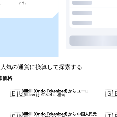
し
ょう。
nized)を人気の通貨に換算して探索する
の換算価格
Bilibili (Ondo Tokenized) から ユーロ
🇪🇺
🇬
1 BILIon は €16.14 に相当
Bilibili (Ondo Tokenized) から 中国人民元
🇨🇳
🇹