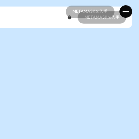
METAMASKを入手
METAMASKを入手
METAMASKを入手
METAMASKを入手