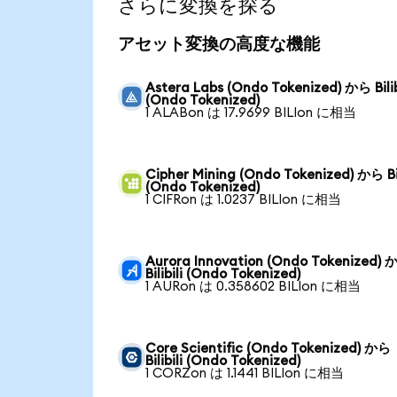
さらに変換を探る
アセット変換の高度な機能
Astera Labs (Ondo Tokenized) から Bilib
(Ondo Tokenized)
1 ALABon は 17.9699 BILIon に相当
Cipher Mining (Ondo Tokenized) から Bil
(Ondo Tokenized)
1 CIFRon は 1.0237 BILIon に相当
Aurora Innovation (Ondo Tokenized)
Bilibili (Ondo Tokenized)
1 AURon は 0.358602 BILIon に相当
Core Scientific (Ondo Tokenized) から
Bilibili (Ondo Tokenized)
1 CORZon は 1.1441 BILIon に相当