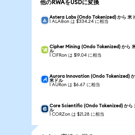
他のRWAをUSDに変換
Astera Labs (Ondo Tokenized) から 
1 ALABon は $334.24 に相当
Cipher Mining (Ondo Tokenized) から
ル
1 CIFRon は $19.04 に相当
Aurora Innovation (Ondo Tokenized)
米ドル
1 AURon は $6.67 に相当
Core Scientific (Ondo Tokenized) か
ル
1 CORZon は $21.28 に相当