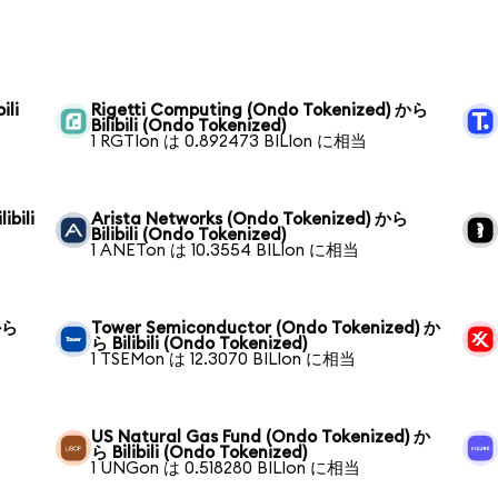
ili
Rigetti Computing (Ondo Tokenized) から
Bilibili (Ondo Tokenized)
1 RGTIon は 0.892473 BILIon に相当
ibili
Arista Networks (Ondo Tokenized) から
Bilibili (Ondo Tokenized)
1 ANETon は 10.3554 BILIon に相当
 から
Tower Semiconductor (Ondo Tokenized) か
ら Bilibili (Ondo Tokenized)
1 TSEMon は 12.3070 BILIon に相当
US Natural Gas Fund (Ondo Tokenized) か
ら Bilibili (Ondo Tokenized)
1 UNGon は 0.518280 BILIon に相当