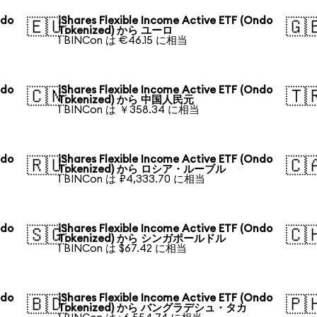
ndo
iShares Flexible Income Active ETF (Ondo
🇪🇺
🇬
Tokenized) から ユーロ
1 BINCon は €46.15 に相当
ndo
iShares Flexible Income Active ETF (Ondo
🇨🇳
🇹
Tokenized) から 中国人民元
1 BINCon は ￥358.34 に相当
ndo
iShares Flexible Income Active ETF (Ondo
🇷🇺
🇨
Tokenized) から ロシア・ルーブル
1 BINCon は ₽4,333.70 に相当
ndo
iShares Flexible Income Active ETF (Ondo
🇸🇬
🇨
Tokenized) から シンガポールドル
1 BINCon は $67.42 に相当
ndo
iShares Flexible Income Active ETF (Ondo
🇧🇩
🇵
Tokenized) から バングラデシュ・タカ