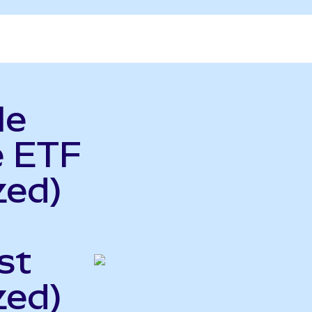
le
e ETF
zed)
st
zed)