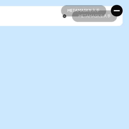
METAMASKを入手
METAMASKを入手
METAMASKを入手
METAMASKを入手