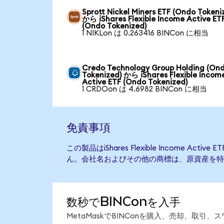
Sprott Nickel Miners ETF (Ondo Tokeni
から iShares Flexible Income Active ET
(Ondo Tokenized)
1 NIKLon は 0.263416 BINCon に相当
Credo Technology Group Holding (On
Tokenized) から iShares Flexible Incom
Active ETF (Ondo Tokenized)
1 CRDOon は 4.6982 BINCon に相当
免責事項
この製品はiShares Flexible Income Ac
ん。会社名およびその他の商標は、原資産を特
数秒でBINConを入手
MetaMaskでBINConを購入、売却、取