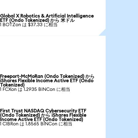
Global X Robotics & Artificial Intelligence
ETF (Ondo Tokenized) から 米ドル
1 BOTZon は $37.33 に相当
Freeport-McMoRan (Ondo Tokenized) から
iShares Flexible Income Active ETF (Ondo
Tokenized)
1 FCXon は 1.2935 BINCon に相当
First Trust NASDAQ Cybersecurity ETF
(Ondo Tokenized) から iShares Flexible
Income Active ETF (Ondo Tokenized)
1 CIBRon は 1.8565 BINCon に相当