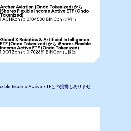
Archer Aviation (Ondo Tokenized) から
iShares Flexible Income Active ETF (Ondo
Tokenized)
1 ACHRon は 0.104500 BINCon に相当
Global X Robotics & Artificial Intelligence
ETF (Ondo Tokenized) から iShares Flexible
Income Active ETF (Ondo Tokenized)
1 BOTZon は 0.702881 BINCon に相当
ible Income Active ETFとの提携もありませ