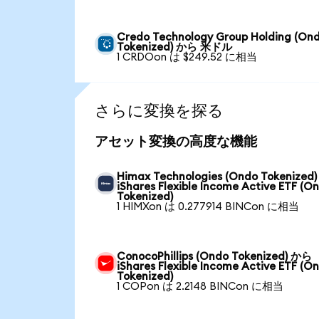
Credo Technology Group Holding (On
Tokenized) から 米ドル
1 CRDOon は $249.52 に相当
さらに変換を探る
アセット変換の高度な機能
Himax Technologies (Ondo Tokenized
iShares Flexible Income Active ETF (O
Tokenized)
1 HIMXon は 0.277914 BINCon に相当
ConocoPhillips (Ondo Tokenized) から
iShares Flexible Income Active ETF (O
Tokenized)
1 COPon は 2.2148 BINCon に相当