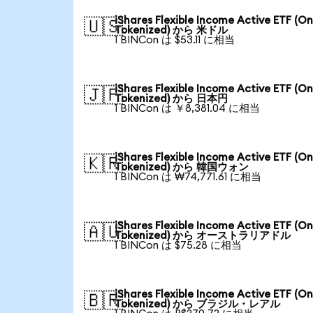
iShares Flexible Income Active ETF (O
🇺🇸
Tokenized) から 米ドル
1 BINCon は $53.11 に相当
iShares Flexible Income Active ETF (O
🇯🇵
Tokenized) から 日本円
1 BINCon は ￥8,381.04 に相当
iShares Flexible Income Active ETF (O
🇰🇷
Tokenized) から 韓国ウォン
1 BINCon は ₩74,771.61 に相当
iShares Flexible Income Active ETF (O
🇦🇺
Tokenized) から オーストラリアドル
1 BINCon は $75.28 に相当
iShares Flexible Income Active ETF (O
🇧🇷
Tokenized) から ブラジル・レアル