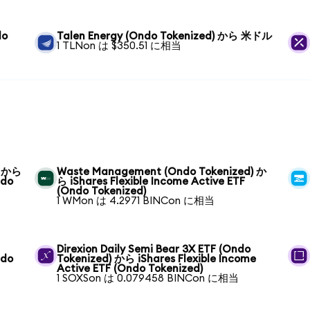
do
Talen Energy (Ondo Tokenized) から 米ドル
1 TLNon は $350.51 に相当
) から
Waste Management (Ondo Tokenized) か
ndo
ら iShares Flexible Income Active ETF
(Ondo Tokenized)
1 WMon は 4.2971 BINCon に相当
Direxion Daily Semi Bear 3X ETF (Ondo
ndo
Tokenized) から iShares Flexible Income
Active ETF (Ondo Tokenized)
1 SOXSon は 0.079458 BINCon に相当