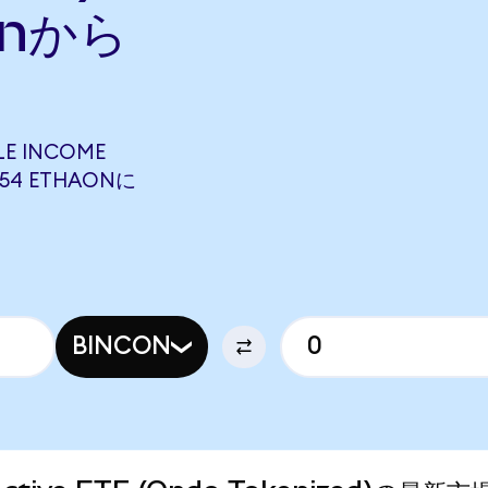
onから
LE INCOME
6754 ETHAONに
BINCON