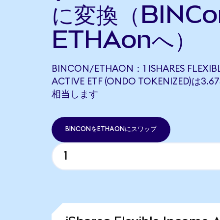
に変換（BINC
ETHAonへ）
BINCON/ETHAON：1 ISHARES FLEXIB
ACTIVE ETF (ONDO TOKENIZED)は3.
相当します
BINCONをETHAONにスワップ