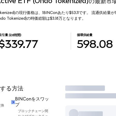
e Active ETF (Ondo Tokenized)の最新
 (Ondo Tokenized)の現行価格は、1BINConあたり$53.11です。 流通供給量
TF (Ondo Tokenized)の時価総額は$3.18万となります。
取引量
(24時間)
循環供給量
$339.77
598.08
用する方法
取引
BINConをスワッ
プ
交換
ブロックチェーン間