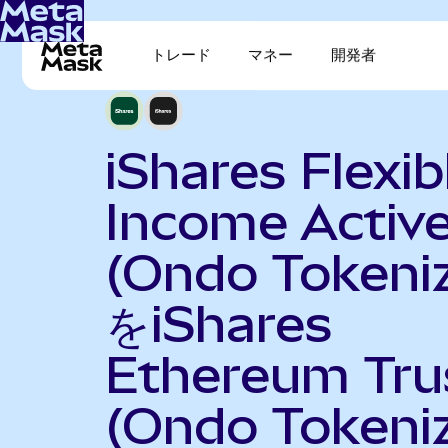
トレード
マネー
開発者
iShares Flexib
Income Activ
(Ondo Tokeni
をiShares
Ethereum Tru
(Ondo Tokeni