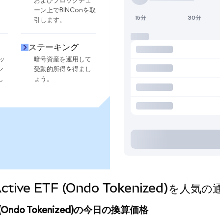
およびブロックチェ
ーン上でBINConを取
15分
30分
引します。
ステーキング
ッ
暗号資産を運用して
ン
受動的所得を得まし
し
ょう。
ome Active ETF (Ondo Tokenized
 ETF (Ondo Tokenized)の今日の換算価格