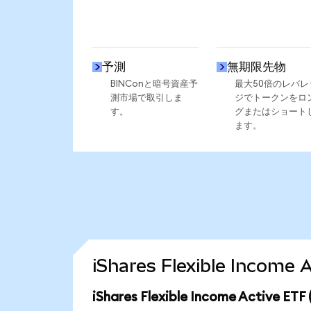
予測
無期限先物
BINConと暗号資産予
最大50倍のレバレ
測市場で取引しま
ジでトークンをロ
す。
グまたはショート
ます。
iShares Flexible Inc
iShares Flexible Income Active