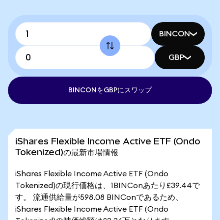
BINCON
GBP
BINCONをGBPにスワップ
iShares Flexible Income Active ETF (Ondo
Tokenized)の最新市場情報
iShares Flexible Income Active ETF (Ondo
Tokenized)の現行価格は、1BINConあたり£39.44で
す。 流通供給量が598.08 BINConであるため、
iShares Flexible Income Active ETF (Ondo