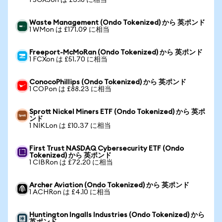
1 SOXSon は £3.18 に相当
Waste Management (Ondo Tokenized) から 英ポンド
1 WMon は £171.09 に相当
Freeport-McMoRan (Ondo Tokenized) から 英ポンド
1 FCXon は £51.70 に相当
ConocoPhillips (Ondo Tokenized) から 英ポンド
1 COPon は £88.23 に相当
Sprott Nickel Miners ETF (Ondo Tokenized) から 英ポ
ンド
1 NIKLon は £10.37 に相当
First Trust NASDAQ Cybersecurity ETF (Ondo
Tokenized) から 英ポンド
1 CIBRon は £72.20 に相当
Archer Aviation (Ondo Tokenized) から 英ポンド
1 ACHRon は £4.10 に相当
Huntington Ingalls Industries (Ondo Tokenized) から