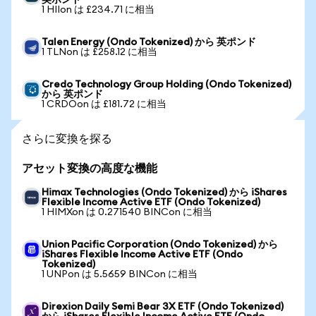
英ポンド
1 HIIon は £234.71 に相当
Talen Energy (Ondo Tokenized) から 英ポンド
1 TLNon は £258.12 に相当
Credo Technology Group Holding (Ondo Tokenized)
から 英ポンド
1 CRDOon は £181.72 に相当
さらに変換を探る
アセット変換の高度な機能
Himax Technologies (Ondo Tokenized) から iShares
Flexible Income Active ETF (Ondo Tokenized)
1 HIMXon は 0.271540 BINCon に相当
Union Pacific Corporation (Ondo Tokenized) から
iShares Flexible Income Active ETF (Ondo
Tokenized)
1 UNPon は 5.5659 BINCon に相当
Direxion Daily Semi Bear 3X ETF (Ondo Tokenized)