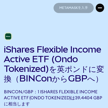
METAMASKを入手
METAMASKを入手
iShares Flexible Income
Active ETF (Ondo
Tokenized)を英ポンドに変
換（BINConからGBPへ）
BINCON/GBP：1 ISHARES FLEXIBLE INCOME
ACTIVE ETF (ONDO TOKENIZED)は39.4404 GBP
に相当します