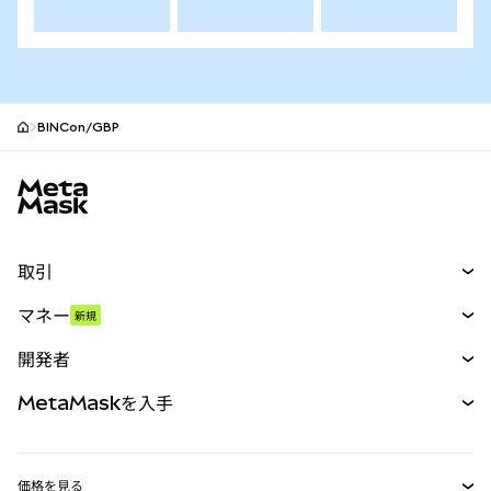
BINCon/GBP
MetaMaskサイトフッター
取引
スワップ
マネー
新規
予測
新規
購入
開発者
パーペチュアル
新規
カード
ドキュメントを表示
MetaMaskを入手
RWA
mUSD
新規
ダッシュボード
トランザクションシールド
収益化
Smart Accounts Kit
Agent Wallet
新規
価格を見る