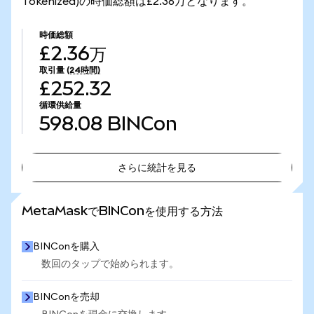
Tokenized)の時価総額は£2.36万となります。
時価総額
£2.36万
取引量
(24時間)
£252.32
循環供給量
598.08
BINCon
さらに統計を見る
さらに統計を見る
MetaMaskでBINConを使用する方法
BINConを購入
数回のタップで始められます。
BINConを売却