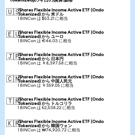
Tokenized)の今日の換算価格
iShares Flexible Income Active ETF (Ondo
🇺🇸
Tokenized) から 米ドル
1 BINCon は $53.21 に相当
iShares Flexible Income Active ETF (Ondo
🇪🇺
Tokenized) から ユーロ
1 BINCon は €46.03 に相当
iShares Flexible Income Active ETF (Ondo
🇯🇵
Tokenized) から 日本円
1 BINCon は ￥8,397.58 に相当
iShares Flexible Income Active ETF (Ondo
🇨🇳
Tokenized) から 中国人民元
1 BINCon は ￥359.05 に相当
iShares Flexible Income Active ETF (Ondo
🇹🇷
Tokenized) から トルコリラ
1 BINCon は ₺2,538.22 に相当
iShares Flexible Income Active ETF (Ondo
🇰🇷
Tokenized) から 韓国ウォン
1 BINCon は ₩74,920.72 に相当