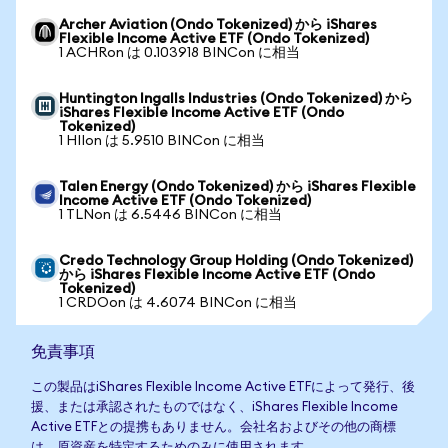
Archer Aviation (Ondo Tokenized) から iShares
Flexible Income Active ETF (Ondo Tokenized)
1 ACHRon は 0.103918 BINCon に相当
Huntington Ingalls Industries (Ondo Tokenized) から
iShares Flexible Income Active ETF (Ondo
Tokenized)
1 HIIon は 5.9510 BINCon に相当
Talen Energy (Ondo Tokenized) から iShares Flexible
Income Active ETF (Ondo Tokenized)
1 TLNon は 6.5446 BINCon に相当
Credo Technology Group Holding (Ondo Tokenized)
から iShares Flexible Income Active ETF (Ondo
Tokenized)
1 CRDOon は 4.6074 BINCon に相当
免責事項
この製品はiShares Flexible Income Active ETFによって発行、後
援、または承認されたものではなく、iShares Flexible Income
Active ETFとの提携もありません。会社名およびその他の商標
は、原資産を特定するためのみに使用されます。