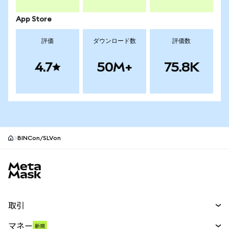
App Store
評価
ダウンロード数
評価数
4.7
50M+
75.8K
BINCon/SLVon
MetaMaskサイトフッター
取引
スワップ
マネー
新規