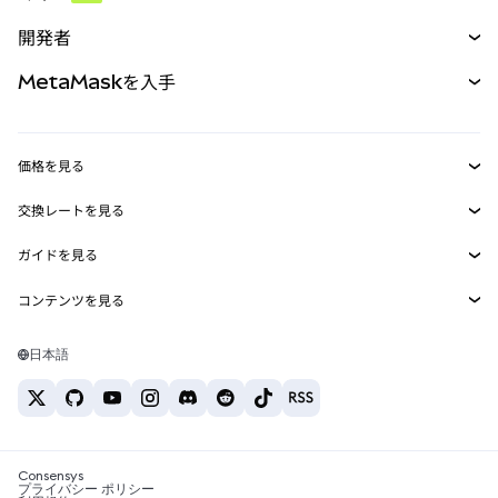
予測
新規
購入
開発者
パーペチュアル
新規
カード
ドキュメントを表示
MetaMaskを入手
RWA
mUSD
新規
ダッシュボード
トランザクションシールド
収益化
Smart Accounts Kit
Agent Wallet
新規
価格を見る
埋め込みウォレット
Snaps
ビットコインの価格
交換レートを見る
MetaMask Connect
イーサリアムの価格
報酬
新規
BTC→USD
Solanaの価格
ガイドを見る
Snaps
セキュリティ
ETH→USD
BTCの購入
Shiba Inuの価格
USDT→INR
コンテンツを見る
Web3サービス
サポート
ETHの購入
Pepeの価格
ビットコインウォレット
BTC→USDT
SOLの購入
キャリア
Tetherの価格
Solanaウォレット
日本語
BTC→INR
PEPEの購入
お問い合わせ
USDCの価格
おすすめの暗号資産カード
ETH→USDT
USDTの購入
Chanlinkの価格
おすすめのモバイル暗号資産ウォレット
USDT→PHP
USDCの購入
Polymarketとは？
BTC→EUR
SHIBの購入
Consensys
税制関連ニュース
プライバシー ポリシー