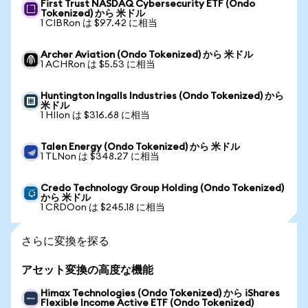
First Trust NASDAQ Cybersecurity ETF (Ondo
Tokenized) から 米ドル
1 CIBRon は $97.42 に相当
Archer Aviation (Ondo Tokenized) から 米ドル
1 ACHRon は $5.53 に相当
Huntington Ingalls Industries (Ondo Tokenized) から
米ドル
1 HIIon は $316.68 に相当
Talen Energy (Ondo Tokenized) から 米ドル
1 TLNon は $348.27 に相当
Credo Technology Group Holding (Ondo Tokenized)
から 米ドル
1 CRDOon は $245.18 に相当
さらに変換を探る
アセット変換の高度な機能
Himax Technologies (Ondo Tokenized) から iShares
Flexible Income Active ETF (Ondo Tokenized)