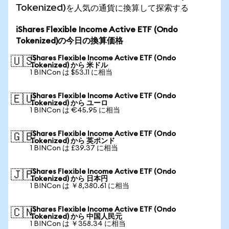
Tokenized)を人気の通貨に換算して探索する
iShares Flexible Income Active ETF (Ondo
Tokenized)の今日の換算価格
iShares Flexible Income Active ETF (Ondo
🇺🇸
Tokenized) から 米ドル
1 BINCon は $53.11 に相当
iShares Flexible Income Active ETF (Ondo
🇪🇺
Tokenized) から ユーロ
1 BINCon は €45.95 に相当
iShares Flexible Income Active ETF (Ondo
🇬🇧
Tokenized) から 英ポンド
1 BINCon は £39.37 に相当
iShares Flexible Income Active ETF (Ondo
🇯🇵
Tokenized) から 日本円
1 BINCon は ￥8,380.61 に相当
iShares Flexible Income Active ETF (Ondo
🇨🇳
Tokenized) から 中国人民元
1 BINCon は ￥358.34 に相当