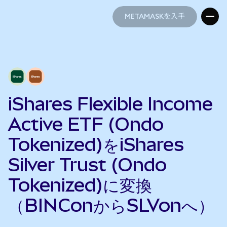
METAMASKを入手
METAMASKを入手
iShares Flexible Income
Active ETF (Ondo
Tokenized)をiShares
Silver Trust (Ondo
Tokenized)に変換
（BINConからSLVonへ）