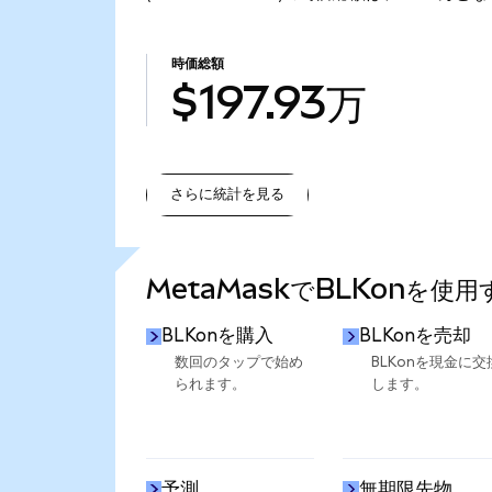
時価総額
$197.93万
さらに統計を見る
さらに統計を見る
MetaMaskでBLKonを使
BLKonを購入
BLKonを売却
数回のタップで始め
BLKonを現金に交
られます。
します。
予測
無期限先物