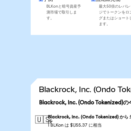
BLKonと暗号資産予
最大50倍のレバレ
測市場で取引しま
ジでトークンをロ
す。
グまたはショート
ます。
Blackrock, Inc. (Ond
Blackrock, Inc. (Ondo Tokeni
Blackrock, Inc. (Ondo Tokenized) か
🇺🇸
ル
1 BLKon は $1,155.37 に相当