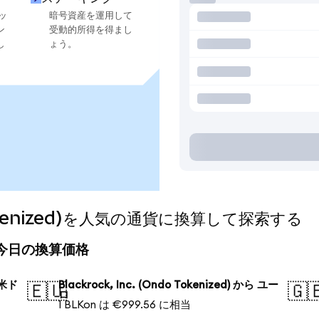
ッ
暗号資産を運用して
ン
受動的所得を得まし
し
ょう。
o Tokenized)を人気の通貨に換算して探索する
zed)の今日の換算価格
ら 米ド
Blackrock, Inc. (Ondo Tokenized) から ユー
🇪🇺
🇬
ロ
1 BLKon は €999.56 に相当