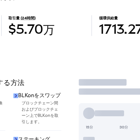
取引量
(24時間)
循環供給量
$5.70万
1713.2
用する方法
取引
BLKonをスワップ
換
ブロックチェーン間
およびブロックチェ
ーン上でBLKonを取
引します。
15分
30分
ステーキング