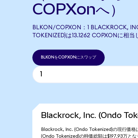
COPXonへ）
BLKON/COPXON：1 BLACKROCK, INC
TOKENIZED)は13.1262 COPXONに相
BLKONをCOPXONにスワップ
Blackrock, Inc. (Ondo 
Blackrock, Inc. (Ondo Tokenized)の現
(Ondo Tokenized)の時価総額は$197.93万