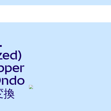
.
zed)
pper
Ondo
変換