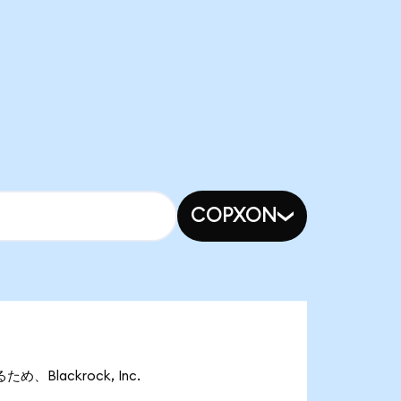
COPXON
ため、Blackrock, Inc.