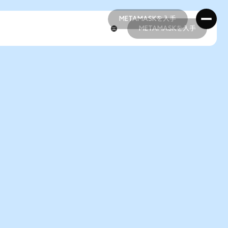
METAMASKを入手
METAMASKを入手
METAMASKを入手
METAMASKを入手