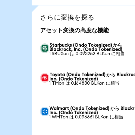
さらに変換を探る
アセット変換の高度な機能
Starbucks (Ondo Tokenized) から
Blackrock, Inc. (Ondo Tokenized)
1 SBUXon は 0.093252 BLKon に相当
Toyota (Ondo Tokenized) から Blackro
Inc. (Ondo Tokenized)
1 TMon は 0.164830 BLKon に相当
Walmart (Ondo Tokenized) から Blackr
Inc. (Ondo Tokenized)
1 WMTon は 0.096861 BLKon に相当