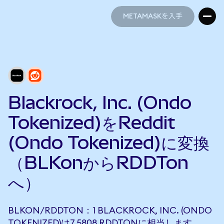
METAMASKを入手
METAMASKを入手
Blackrock, Inc. (Ondo
Tokenized)をReddit
(Ondo Tokenized)に変換
（BLKonからRDDTon
へ）
BLKON/RDDTON：1 BLACKROCK, INC. (ONDO
TOKENIZED)は7.5808 RDDTONに相当します