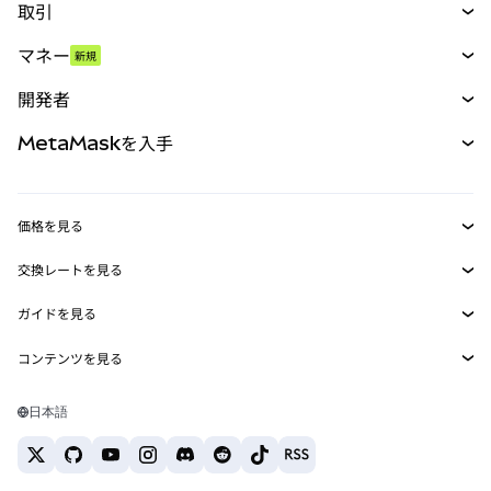
取引
スワップ
マネー
新規
予測
新規
購入
開発者
パーペチュアル
新規
カード
ドキュメントを表示
MetaMaskを入手
RWA
mUSD
新規
ダッシュボード
トランザクションシールド
収益化
Smart Accounts Kit
Agent Wallet
新規
価格を見る
埋め込みウォレット
Snaps
ビットコインの価格
交換レートを見る
MetaMask Connect
イーサリアムの価格
報酬
新規
BTC→USD
Solanaの価格
ガイドを見る
Snaps
セキュリティ
ETH→USD
BTCの購入
Shiba Inuの価格
USDT→INR
コンテンツを見る
Web3サービス
サポート
ETHの購入
Pepeの価格
ビットコインウォレット
BTC→USDT
SOLの購入
キャリア
Tetherの価格
Solanaウォレット
日本語
BTC→INR
PEPEの購入
お問い合わせ
USDCの価格
おすすめの暗号資産カード
ETH→USDT
USDTの購入
Chanlinkの価格
おすすめのモバイル暗号資産ウォレット
USDT→PHP