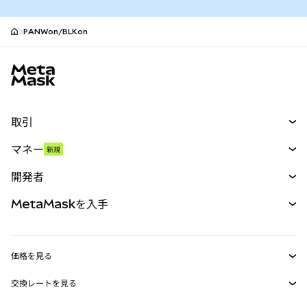
PANWon/BLKon
MetaMaskサイトフッター
取引
スワップ
マネー
新規
予測
新規
購入
開発者
パーペチュアル
新規
カード
ドキュメントを表示
MetaMaskを入手
RWA
mUSD
新規
ダッシュボード
トランザクションシールド
収益化
Smart Accounts Kit
Agent Wallet
新規
価格を見る
埋め込みウォレット
Snaps
ビットコインの価格
交換レートを見る
MetaMask Connect
イーサリアムの価格
報酬
新規
BTC→USD