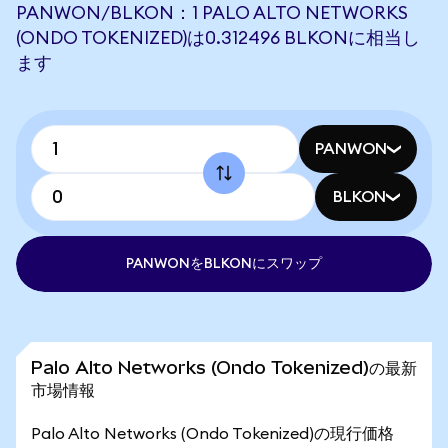
PANWON/BLKON：1 PALO ALTO NETWORKS
(ONDO TOKENIZED)は0.312496 BLKONに相当し
ます
PANWON
BLKON
PANWONをBLKONにスワップ
Palo Alto Networks (Ondo Tokenized)の最新
市場情報
Palo Alto Networks (Ondo Tokenized)の現行価格