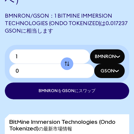
BMNRON/GSON：1 BITMINE IMMERSION
TECHNOLOGIES (ONDO TOKENIZED)は0.017237
GSONに相当します
BMNRON
GSON
BMNRONをGSONにスワップ
BitMine Immersion Technologies (Ondo
Tokenized)の最新市場情報