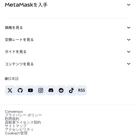
MetaMaskを入手
RWA
mUSD
新規
ダッシュボード
トランザクションシールド
収益化
Smart Accounts Kit
Agent Wallet
新規
価格を見る
埋め込みウォレット
Snaps
ビットコインの価格
交換レートを見る
MetaMask Connect
イーサリアムの価格
報酬
新規
BTC→USD
Solanaの価格
ガイドを見る
Snaps
セキュリティ
ETH→USD
BTCの購入
Shiba Inuの価格
USDT→INR
コンテンツを見る
Web3サービス
サポート
ETHの購入
Pepeの価格
ビットコインウォレット
BTC→USDT
SOLの購入
キャリア
Tetherの価格
Solanaウォレット
日本語
BTC→INR
PEPEの購入
お問い合わせ
USDCの価格
おすすめの暗号資産カード
ETH→USDT
USDTの購入
Chanlinkの価格
おすすめのモバイル暗号資産ウォレット
USDT→PHP
USDCの購入
Polymarketとは？
BTC→EUR
SHIBの購入
Consensys
税制関連ニュース
プライバシー ポリシー
利用規約
BNBの購入
貢献者ライセンス契約
暗号資産の購入方法は？
サイトマップ
アクセシビリティ
ビットコインを売るには？
Cookieの管理