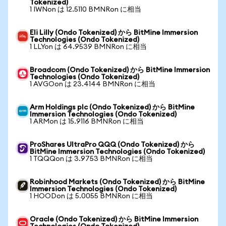
Tokenized)
1 IWNon は 12.5110 BMNRon に相当
Eli Lilly (Ondo Tokenized) から BitMine Immersion
Technologies (Ondo Tokenized)
1 LLYon は 64.9539 BMNRon に相当
Broadcom (Ondo Tokenized) から BitMine Immersion
Technologies (Ondo Tokenized)
1 AVGOon は 23.4144 BMNRon に相当
Arm Holdings plc (Ondo Tokenized) から BitMine
Immersion Technologies (Ondo Tokenized)
1 ARMon は 15.9116 BMNRon に相当
ProShares UltraPro QQQ (Ondo Tokenized) から
BitMine Immersion Technologies (Ondo Tokenized)
1 TQQQon は 3.9753 BMNRon に相当
Robinhood Markets (Ondo Tokenized) から BitMine
Immersion Technologies (Ondo Tokenized)
1 HOODon は 5.0055 BMNRon に相当
Oracle (Ondo Tokenized) から BitMine Immersion