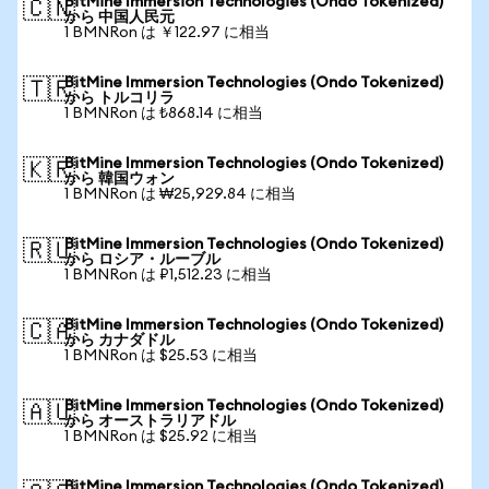
BitMine Immersion Technologies (Ondo Tokenized)
🇨🇳
から 中国人民元
1 BMNRon は ￥122.97 に相当
BitMine Immersion Technologies (Ondo Tokenized)
🇹🇷
から トルコリラ
1 BMNRon は ₺868.14 に相当
BitMine Immersion Technologies (Ondo Tokenized)
🇰🇷
から 韓国ウォン
1 BMNRon は ₩25,929.84 に相当
BitMine Immersion Technologies (Ondo Tokenized)
🇷🇺
から ロシア・ルーブル
1 BMNRon は ₽1,512.23 に相当
BitMine Immersion Technologies (Ondo Tokenized)
🇨🇦
から カナダドル
1 BMNRon は $25.53 に相当
BitMine Immersion Technologies (Ondo Tokenized)
🇦🇺
から オーストラリアドル
1 BMNRon は $25.92 に相当
BitMine Immersion Technologies (Ondo Tokenized)