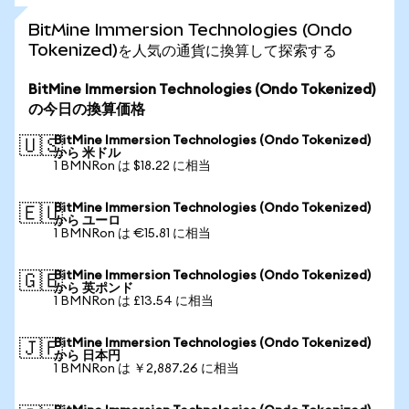
BitMine Immersion Technologies (Ondo
Tokenized)を人気の通貨に換算して探索する
BitMine Immersion Technologies (Ondo Tokenized)
の今日の換算価格
BitMine Immersion Technologies (Ondo Tokenized)
🇺🇸
から 米ドル
1 BMNRon は $18.22 に相当
BitMine Immersion Technologies (Ondo Tokenized)
🇪🇺
から ユーロ
1 BMNRon は €15.81 に相当
BitMine Immersion Technologies (Ondo Tokenized)
🇬🇧
から 英ポンド
1 BMNRon は £13.54 に相当
BitMine Immersion Technologies (Ondo Tokenized)
🇯🇵
から 日本円
1 BMNRon は ￥2,887.26 に相当