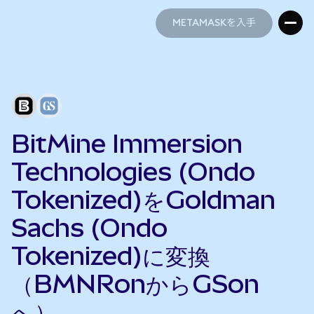
METAMASKを入手
METAMASKを入手
BitMine Immersion
Technologies (Ondo
Tokenized)をGoldman
Sachs (Ondo
Tokenized)に変換
（BMNRonからGSon
へ）