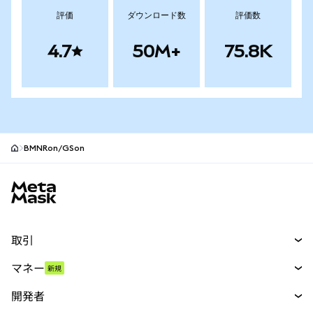
評価
ダウンロード数
評価数
4.7
50M+
75.8K
BMNRon/GSon
MetaMaskサイトフッター
取引
スワップ
マネー
新規
予測
新規
購入
開発者
パーペチュアル
新規
カード
ドキュメントを表示