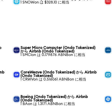
1 SNOWon は $328.10 に相当
b
Super Micro Computer (Ondo Tokenized)
から Airbnb (Ondo Tokenized)
1 SMCIon は 0.179876 ABNBon に相当
bnb
CoreWeave (Ondo Tokenized) から Airbnb
(Ondo Tokenized)
1 CRWVon は 0.516061 ABNBon に相当
Boeing (Ondo Tokenized) から Airbnb
(Ondo Tokenized)
1 BAon は 1.3171 ABNBon に相当