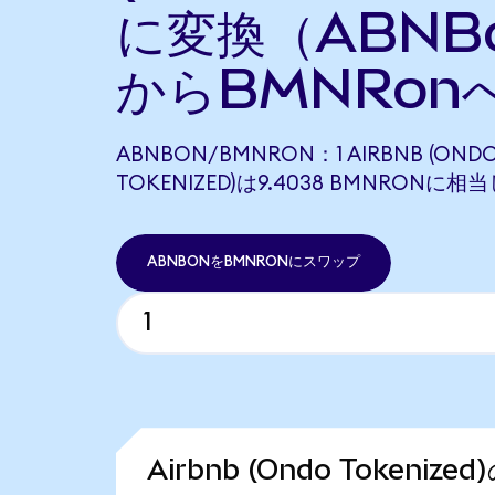
に変換（ABNB
からBMNRon
ABNBON/BMNRON：1 AIRBNB (OND
TOKENIZED)は9.4038 BMNRONに相
ABNBONをBMNRONにスワップ
Airbnb (Ondo Tokeniz