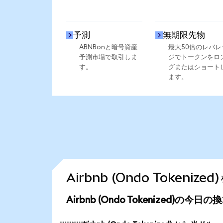
予測
無期限先物
ABNBonと暗号資産
最大50倍のレバレ
予測市場で取引しま
ジでトークンをロ
す。
グまたはショート
ます。
Airbnb (Ondo Token
Airbnb (Ondo Tokenized)の今日