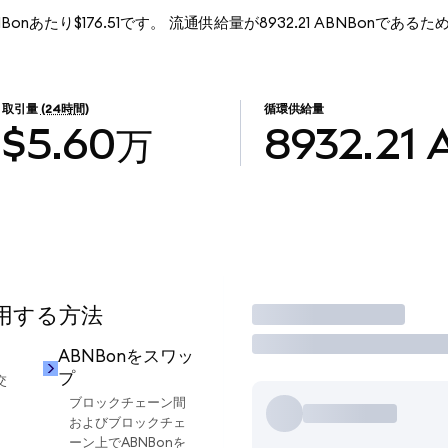
BNBonあたり$176.51です。 流通供給量が8932.21 ABNBonであるため、
。
取引量
(24時間)
循環供給量
$5.60万
8932.21
使用する方法
取引
ABNBonをスワッ
プ
交
ブロックチェーン間
およびブロックチェ
ーン上でABNBonを