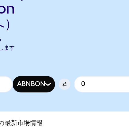
on
へ）
O
当します
ABNBON
ed)の最新市場情報