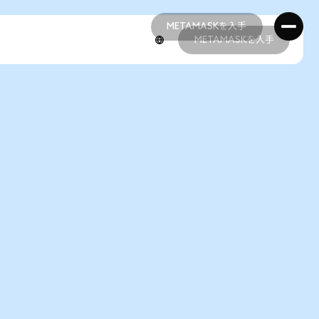
METAMASKを入手
METAMASKを入手
METAMASKを入手
METAMASKを入手