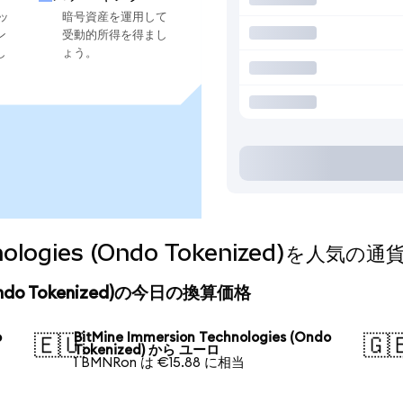
ッ
暗号資産を運用して
ン
受動的所得を得まし
し
ょう。
chnologies (Ondo Tokenized)を
s (Ondo Tokenized)の今日の換算価格
o
BitMine Immersion Technologies (Ondo
🇪🇺
🇬
Tokenized) から ユーロ
1 BMNRon は €15.88 に相当