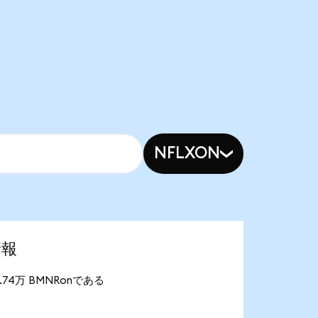
NFLXON
情報
が7.74万 BMNRonである