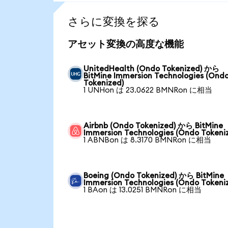
さらに変換を探る
アセット変換の高度な機能
UnitedHealth (Ondo Tokenized) から
BitMine Immersion Technologies (Ond
Tokenized)
1 UNHon は 23.0622 BMNRon に相当
Airbnb (Ondo Tokenized) から BitMine
Immersion Technologies (Ondo Tokeni
1 ABNBon は 8.3170 BMNRon に相当
Boeing (Ondo Tokenized) から BitMine
Immersion Technologies (Ondo Tokeni
1 BAon は 13.0251 BMNRon に相当