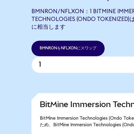
BMNRON/NFLXON：1 BITMINE IMME
TECHNOLOGIES (ONDO TOKENIZED)は
に相当します
BMNRONをNFLXONにスワップ
BitMine Immersion Tec
BitMine Immersion Technologies (
ため、BitMine Immersion Technologies 