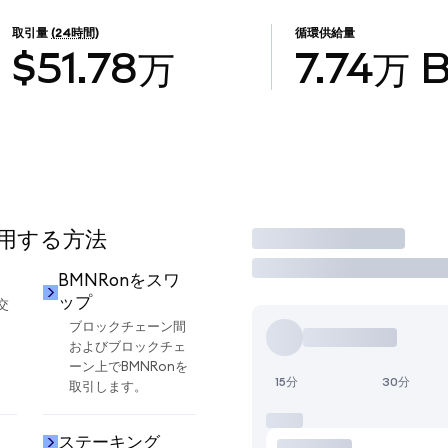
取引量
(24時間)
循環供給量
$51.78万
7.74万
使用する方法
取引
却
BMNRonをスワ
ップ
交
ブロックチェーン間
およびブロックチェ
ーン上でBMNRonを
15分
30分
取引します。
ステーキング