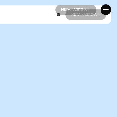
METAMASKを入手
METAMASKを入手
METAMASKを入手
METAMASKを入手