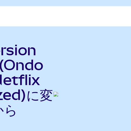
rsion
 (Ondo
etflix
ized)に変
から