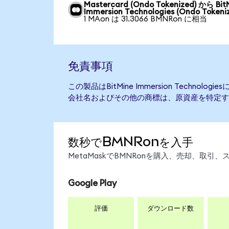
Mastercard (Ondo Tokenized) から Bit
Immersion Technologies (Ondo Tokeni
1 MAon は 31.3066 BMNRon に相当
免責事項
この製品はBitMine Immersion Techno
会社名およびその他の商標は、原資産を特定す
数秒でBMNRonを入手
MetaMaskでBMNRonを購入、売却、取
Google Play
評価
ダウンロード数