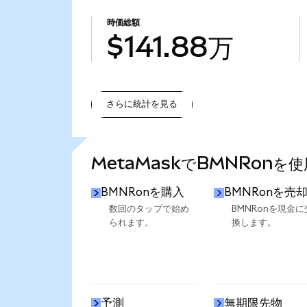
時価総額
$141.88万
さらに統計を見る
さらに統計を見る
MetaMaskでBMNRonを
BMNRonを購入
BMNRonを売
数回のタップで始め
BMNRonを現金に
られます。
換します。
予測
無期限先物