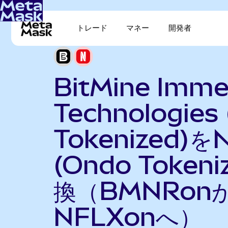
トレード
マネー
開発者
BitMine Imme
Technologies
Tokenized)をN
(Ondo Token
換（BMNRon
NFLXonへ）