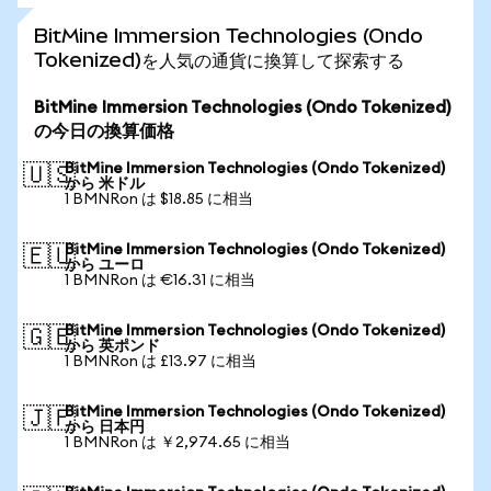
BitMine Immersion Technologies (Ondo
Tokenized)を人気の通貨に換算して探索する
BitMine Immersion Technologies (Ondo Tokenized)
の今日の換算価格
BitMine Immersion Technologies (Ondo Tokenized)
🇺🇸
から 米ドル
1 BMNRon は $18.85 に相当
BitMine Immersion Technologies (Ondo Tokenized)
🇪🇺
から ユーロ
1 BMNRon は €16.31 に相当
BitMine Immersion Technologies (Ondo Tokenized)
🇬🇧
から 英ポンド
1 BMNRon は £13.97 に相当
BitMine Immersion Technologies (Ondo Tokenized)
🇯🇵
から 日本円
1 BMNRon は ￥2,974.65 に相当