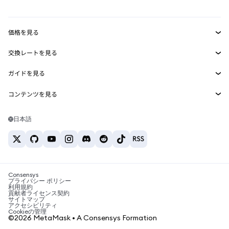
mUSD
新規
ダッシュボード
トランザクションシールド
収益化
Smart Accounts Kit
Agent Wallet
新規
価格を見る
埋め込みウォレット
Snaps
ビットコインの価格
交換レートを見る
MetaMask Connect
イーサリアムの価格
報酬
新規
BTC→USD
Solanaの価格
ガイドを見る
Snaps
セキュリティ
ETH→USD
BTCの購入
Shiba Inuの価格
USDT→INR
コンテンツを見る
Web3サービス
サポート
ETHの購入
Pepeの価格
ビットコインウォレット
BTC→USDT
SOLの購入
キャリア
Tetherの価格
Solanaウォレット
日本語
BTC→INR
PEPEの購入
お問い合わせ
USDCの価格
おすすめの暗号資産カード
ETH→USDT
USDTの購入
Chanlinkの価格
おすすめのモバイル暗号資産ウォレット
USDT→PHP
USDCの購入
Polymarketとは？
BTC→EUR
SHIBの購入
Consensys
税制関連ニュース
プライバシー ポリシー
利用規約
BNBの購入
貢献者ライセンス契約
暗号資産の購入方法は？
サイトマップ
アクセシビリティ
ビットコインを売るには？
Cookieの管理
©2026 MetaMask • A Consensys Formation