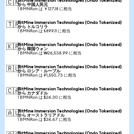
BitMine Immersion Technologies (Ondo Tokenized)
🇨🇳
から 中国人民元
1 BMNRon は ￥127.18 に相当
BitMine Immersion Technologies (Ondo Tokenized)
🇹🇷
から トルコリラ
1 BMNRon は ₺899.11 に相当
BitMine Immersion Technologies (Ondo Tokenized)
🇰🇷
から 韓国ウォン
1 BMNRon は ₩26,538.99 に相当
BitMine Immersion Technologies (Ondo Tokenized)
🇷🇺
から ロシア・ルーブル
1 BMNRon は ₽1,550.73 に相当
BitMine Immersion Technologies (Ondo Tokenized)
🇨🇦
から カナダドル
1 BMNRon は $26.30 に相当
BitMine Immersion Technologies (Ondo Tokenized)
🇦🇺
から オーストラリアドル
1 BMNRon は $26.67 に相当
BitMine Immersion Technologies (Ondo Tokenized)