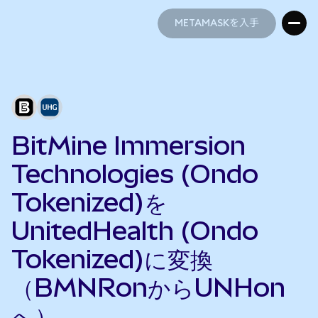
METAMASKを入手
METAMASKを入手
BitMine Immersion
Technologies (Ondo
Tokenized)を
UnitedHealth (Ondo
Tokenized)に変換
（BMNRonからUNHon
へ）