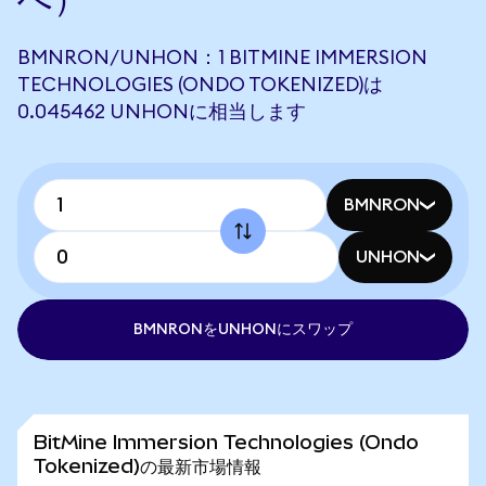
BMNRON/UNHON：1 BITMINE IMMERSION
TECHNOLOGIES (ONDO TOKENIZED)は
0.045462 UNHONに相当します
BMNRON
UNHON
BMNRONをUNHONにスワップ
BitMine Immersion Technologies (Ondo
Tokenized)の最新市場情報