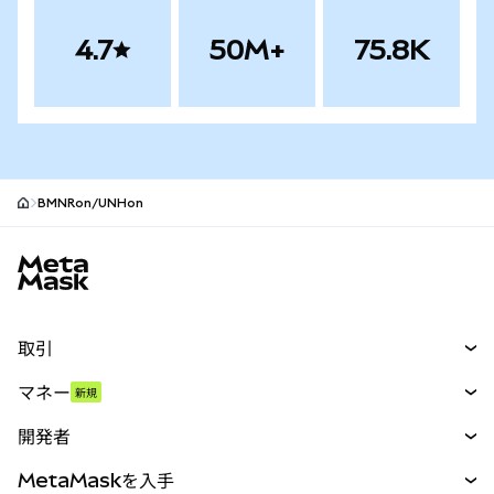
4.7
50M+
75.8K
BMNRon/UNHon
MetaMaskサイトフッター
取引
スワップ
マネー
新規
予測
新規
購入
開発者
パーペチュアル
新規
カード
ドキュメントを表示
MetaMaskを入手
RWA