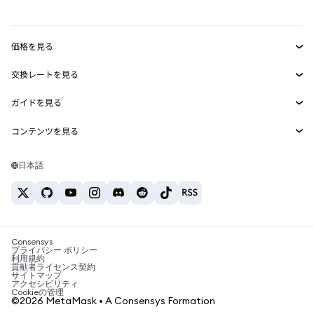
mUSD
新規
ダッシュボード
トランザクションシールド
収益化
Smart Accounts Kit
Agent Wallet
新規
価格を見る
埋め込みウォレット
Snaps
ビットコインの価格
交換レートを見る
MetaMask Connect
イーサリアムの価格
報酬
新規
BTC→USD
Solanaの価格
ガイドを見る
Snaps
セキュリティ
ETH→USD
BTCの購入
Shiba Inuの価格
USDT→INR
コンテンツを見る
Web3サービス
サポート
ETHの購入
Pepeの価格
ビットコインウォレット
BTC→USDT
SOLの購入
キャリア
Tetherの価格
Solanaウォレット
日本語
BTC→INR
PEPEの購入
お問い合わせ
USDCの価格
おすすめの暗号資産カード
ETH→USDT
USDTの購入
Chanlinkの価格
おすすめのモバイル暗号資産ウォレット
USDT→PHP
USDCの購入
Polymarketとは？
BTC→EUR
SHIBの購入
Consensys
税制関連ニュース
プライバシー ポリシー
利用規約
BNBの購入
貢献者ライセンス契約
暗号資産の購入方法は？
サイトマップ
アクセシビリティ
ビットコインを売るには？
Cookieの管理
©2026 MetaMask • A Consensys Formation