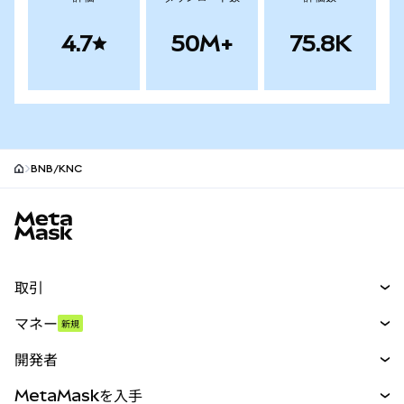
4.7
50M+
75.8K
BNB/KNC
MetaMaskサイトフッター
取引
スワップ
マネー
新規
予測
新規
購入
開発者
パーペチュアル
新規
カード
ドキュメントを表示
MetaMaskを入手
RWA