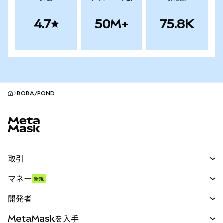
4.7
50M+
75.8K
BOBA/POND
MetaMaskサイトフッター
取引
スワップ
マネー
新規
予測
新規
購入
開発者
パーペチュアル
新規
カード
ドキュメントを表示
MetaMaskを入手
RWA