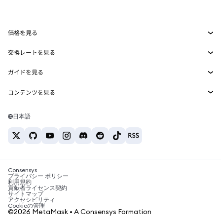
mUSD
新規
ダッシュボード
トランザクションシールド
収益化
Smart Accounts Kit
Agent Wallet
新規
価格を見る
埋め込みウォレット
Snaps
ビットコインの価格
交換レートを見る
MetaMask Connect
イーサリアムの価格
報酬
新規
BTC→USD
Solanaの価格
ガイドを見る
Snaps
セキュリティ
ETH→USD
BTCの購入
Shiba Inuの価格
USDT→INR
コンテンツを見る
Web3サービス
サポート
ETHの購入
Pepeの価格
ビットコインウォレット
BTC→USDT
SOLの購入
キャリア
Tetherの価格
Solanaウォレット
日本語
BTC→INR
PEPEの購入
お問い合わせ
USDCの価格
おすすめの暗号資産カード
ETH→USDT
USDTの購入
Chanlinkの価格
おすすめのモバイル暗号資産ウォレット
USDT→PHP
USDCの購入
Polymarketとは？
BTC→EUR
SHIBの購入
Consensys
税制関連ニュース
プライバシー ポリシー
利用規約
BNBの購入
貢献者ライセンス契約
暗号資産の購入方法は？
サイトマップ
アクセシビリティ
ビットコインを売るには？
Cookieの管理
©2026 MetaMask • A Consensys Formation