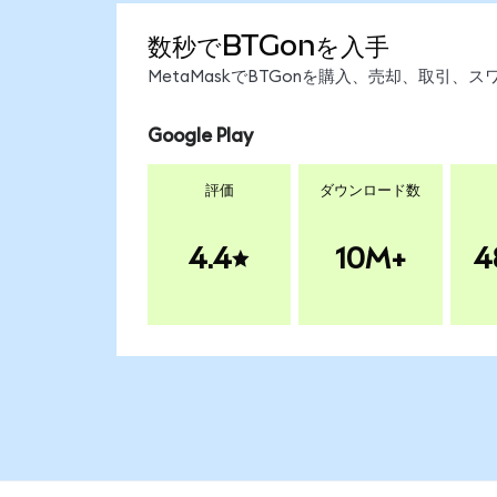
数秒でBTGonを入手
MetaMaskでBTGonを購入、売却、取引
Google Play
評価
ダウンロード数
4.4
10M+
4