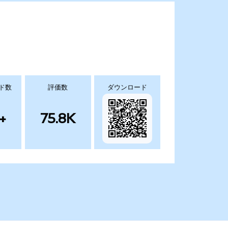
ド数
評価数
ダウンロード
+
75.8K