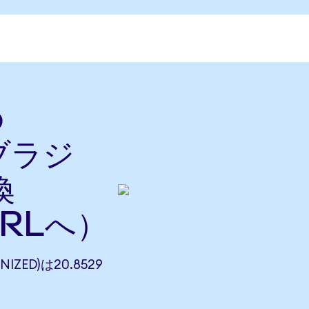
o
をブラジ
換
BRLへ）
IZED)は20.8529