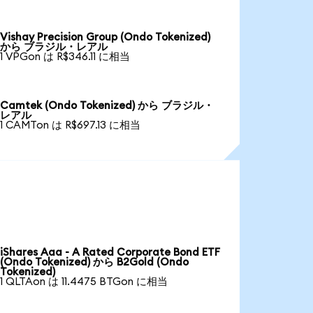
Vishay Precision Group (Ondo Tokenized)
から ブラジル・レアル
1 VPGon は R$346.11 に相当
Camtek (Ondo Tokenized) から ブラジル・
レアル
1 CAMTon は R$697.13 に相当
iShares Aaa - A Rated Corporate Bond ETF
(Ondo Tokenized) から B2Gold (Ondo
Tokenized)
1 QLTAon は 11.4475 BTGon に相当