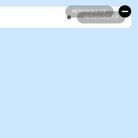
METAMASKを入手
METAMASKを入手
METAMASKを入手
METAMASKを入手