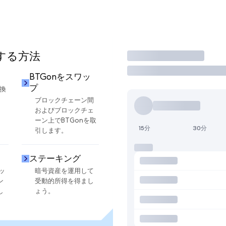
用する方法
取引
BTGonをスワッ
プ
交換
ブロックチェーン間
およびブロックチェ
ーン上でBTGonを取
15分
30分
引します。
ステーキング
ッ
暗号資産を運用して
ン
受動的所得を得まし
し
ょう。