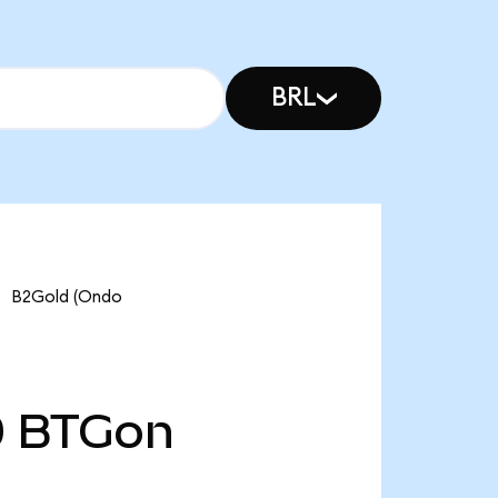
BRL
2Gold (Ondo
0
BTGon