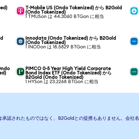
zed)
T-Mobile US (Ondo Tokenized) から B2Gold
(Ondo Tokenized)
1 TMUSon は 44.3060 BTGon に相当
ld
Innodata (Ondo Tokenized) から B2Gold
(Ondo Tokenized)
1 INODon は 18.5829 BTGon に相当
(Ondo
PIMCO 0-5 Year High Yield Corporate
ed)
Bond Index ETF (Ondo Tokenized) から
B2Gold (Ondo Tokenized)
1 HYSon は 23.2268 BTGon に相当
たは承認されたものではなく、B2Goldとの提携もありません。会