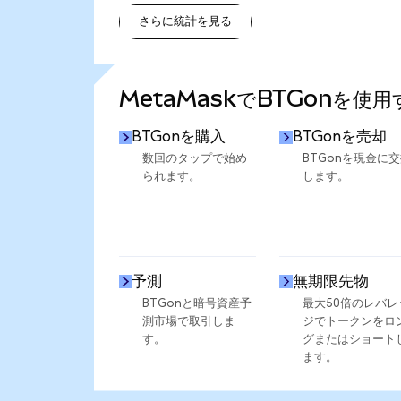
さらに統計を見る
さらに統計を見る
MetaMaskでBTGonを使
BTGonを購入
BTGonを売却
数回のタップで始め
BTGonを現金に
られます。
します。
予測
無期限先物
BTGonと暗号資産予
最大50倍のレバレ
測市場で取引しま
ジでトークンをロ
す。
グまたはショート
ます。