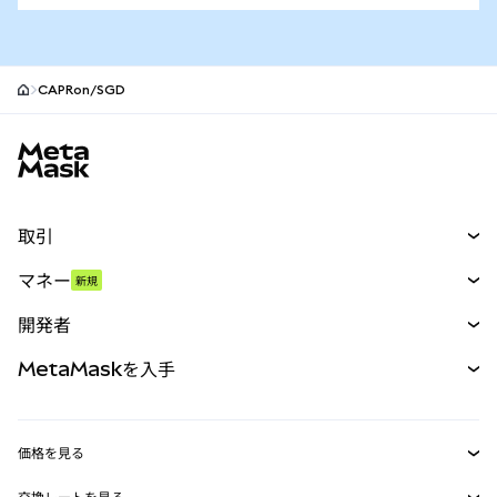
CAPRon/SGD
MetaMaskサイトフッター
取引
スワップ
マネー
新規
予測
新規
購入
開発者
パーペチュアル
新規
カード
ドキュメントを表示
MetaMaskを入手
RWA
mUSD
新規
ダッシュボード
トランザクションシールド
収益化
Smart Accounts Kit
Agent Wallet
新規
価格を見る
埋め込みウォレット
Snaps
ビットコインの価格