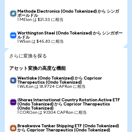
Methode Electronics (Ondo Tokenized) から シンガ
ポールドル
1 MEIon は $21.33 に相当
Worthington Steel (Ondo Tokenized) から シンガポー
ルドル
1 WSon は $45.83 に相当
さらに変換を探る
アセット変換の高度な機能
Westlake (Ondo Tokenized) から Capricor
Therapeutics (Ondo Tokenized)
1 WLKon は 18.9724 CAPRon に相当
iShares International Country Rotation Active ETF
(Ondo Tokenized) から Capricor Therapeutics
(Ondo Tokenized)
1 COROon は 9.1304 CAPRon に相当
Breakwave Tanker Shipping ETF (Ondo Tokenized)
から Capricor Therapeutics (Ondo Tokenized)