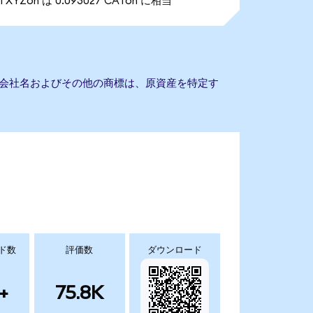
1 XYZon は 0.093027 CATon に相当
ません。会社名およびその他の商標は、原資産を特定す
ド数
評価数
ダウンロード
+
75.8K