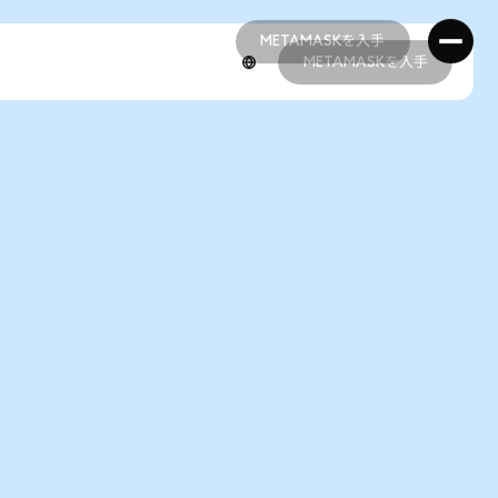
METAMASKを入手
METAMASKを入手
METAMASKを入手
METAMASKを入手