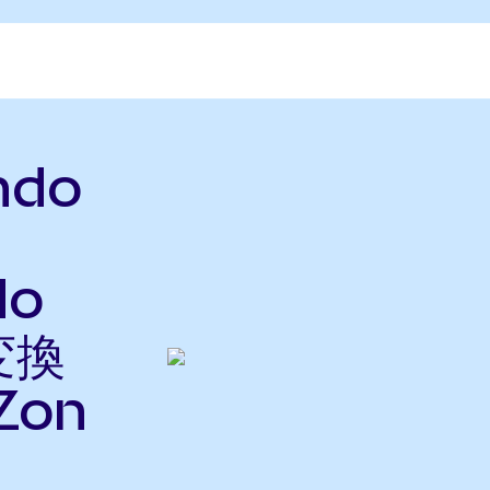
Ondo
do
変換
Zon