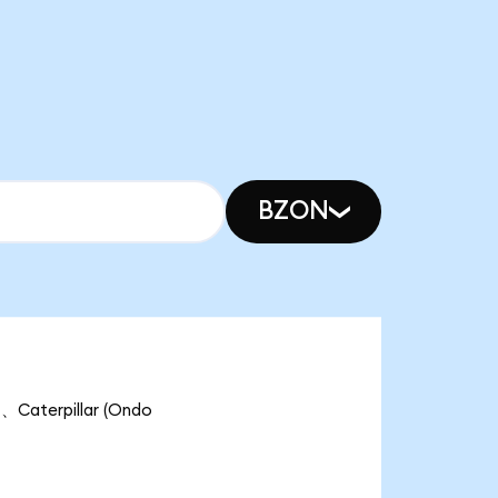
BZON
terpillar (Ondo