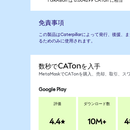
1 GRABon は 0.004299 CATon に相当
免責事項
この製品はCaterpillarによって発行、後
るためのみに使用されます。
数秒でCATonを入手
MetaMaskでCATonを購入、売却、取引
Google Play
評価
ダウンロード数
4.4
10M+
4