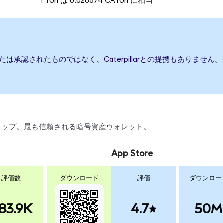
1 Ton は 0.028674 CATon に相当
援、または承認されたものではなく、Caterpillarとの提携もあり
、スワップ。最も信頼される暗号資産ウォレット。
App Store
評価数
ダウンロード
評価
ダウンロー
83.9K
4.7
50M