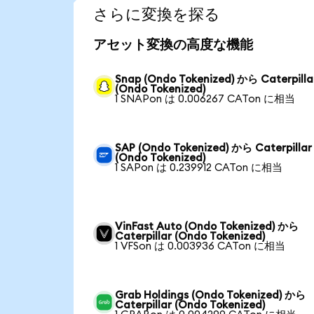
さらに変換を探る
アセット変換の高度な機能
Snap (Ondo Tokenized) から Caterpilla
(Ondo Tokenized)
1 SNAPon は 0.006267 CATon に相当
SAP (Ondo Tokenized) から Caterpillar
(Ondo Tokenized)
1 SAPon は 0.239912 CATon に相当
VinFast Auto (Ondo Tokenized) から
Caterpillar (Ondo Tokenized)
1 VFSon は 0.003936 CATon に相当
Grab Holdings (Ondo Tokenized) から
Caterpillar (Ondo Tokenized)