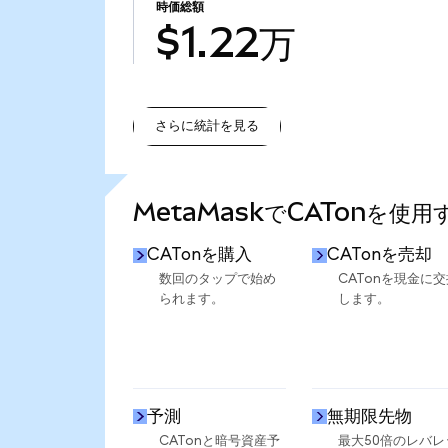
時価総額
$1.22万
さらに統計を見る
さらに統計を見る
MetaMaskでCATonを使
CATonを購入
CATonを売却
数回のタップで始め
CATonを現金に交
られます。
します。
予測
無期限先物
CATonと暗号資産予
最大50倍のレバレ