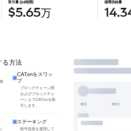
取引量
(24時間)
循環供給量
$5.65万
14.3
用する方法
取引
CATonをスワッ
プ
換
ブロックチェーン間
およびブロックチェ
ーン上でCATonを取
15分
30分
引します。
ステーキング
ッ
暗号資産を運用して