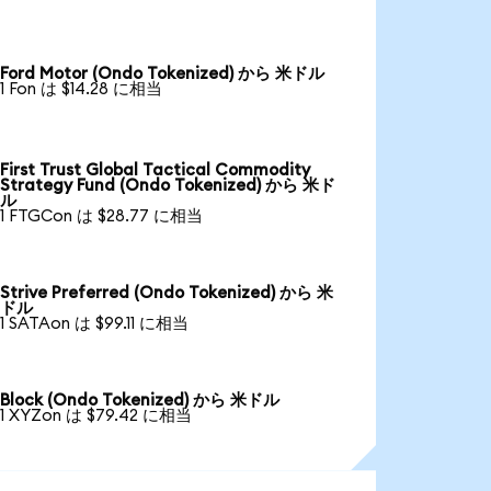
Ford Motor (Ondo Tokenized) から 米ドル
1 Fon は $14.28 に相当
First Trust Global Tactical Commodity
Strategy Fund (Ondo Tokenized) から 米ド
ル
1 FTGCon は $28.77 に相当
Strive Preferred (Ondo Tokenized) から 米
ドル
1 SATAon は $99.11 に相当
Block (Ondo Tokenized) から 米ドル
1 XYZon は $79.42 に相当