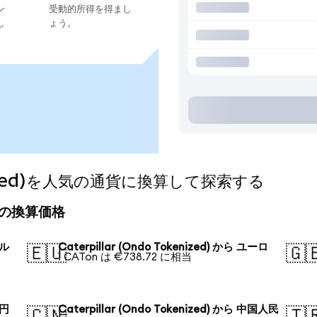
ン
受動的所得を得まし
し
ょう。
okenized)を人気の通貨に換算して探索する
)の今日の換算価格
ドル
Caterpillar (Ondo Tokenized) から ユーロ
🇪🇺
🇬
1 CATon は €738.72 に相当
本円
Caterpillar (Ondo Tokenized) から 中国人民
🇨🇳
🇹