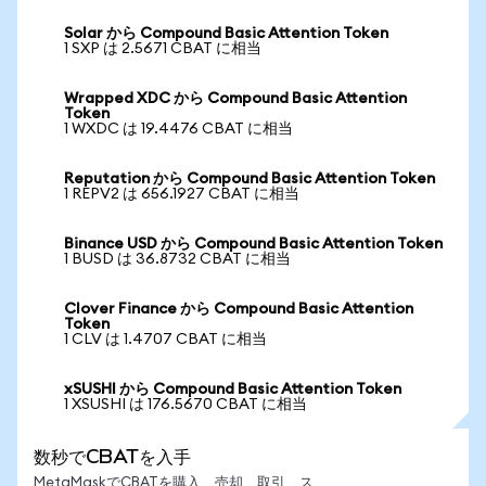
Solar から Compound Basic Attention Token
1 SXP は 2.5671 CBAT に相当
Wrapped XDC から Compound Basic Attention
Token
1 WXDC は 19.4476 CBAT に相当
Reputation から Compound Basic Attention Token
1 REPV2 は 656.1927 CBAT に相当
Binance USD から Compound Basic Attention Token
1 BUSD は 36.8732 CBAT に相当
Clover Finance から Compound Basic Attention
Token
1 CLV は 1.4707 CBAT に相当
xSUSHI から Compound Basic Attention Token
1 XSUSHI は 176.5670 CBAT に相当
数秒でCBATを入手
MetaMaskでCBATを購入、売却、取引、ス