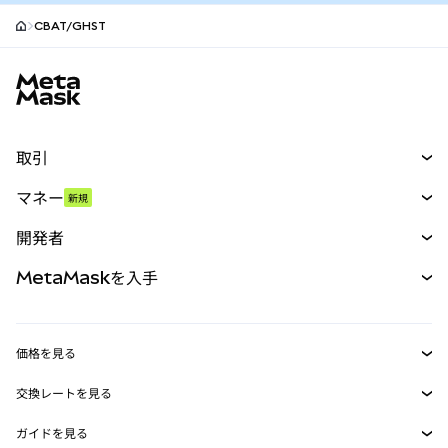
CBAT/GHST
MetaMaskサイトフッター
取引
スワップ
マネー
新規
予測
新規
購入
開発者
パーペチュアル
新規
カード
ドキュメントを表示
MetaMaskを入手
RWA
mUSD
新規
ダッシュボード
トランザクションシールド
収益化
Smart Accounts Kit
Agent Wallet
新規
価格を見る
埋め込みウォレット
Snaps
ビットコインの価格
交換レートを見る
MetaMask Connect
イーサリアムの価格
報酬
新規
BTC→USD
Solanaの価格
ガイドを見る
Snaps
セキュリティ
ETH→USD