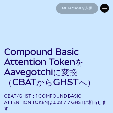
METAMASKを入手
METAMASKを入手
Compound Basic
Attention Tokenを
Aavegotchiに変換
（CBATからGHSTへ）
CBAT/GHST：1 COMPOUND BASIC
ATTENTION TOKENは0.031717 GHSTに相当しま
す