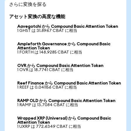
さらに変換を探る
アセット変換の高度な機能
Aavegotchi から Compound Basic Attention Token
1 GHST は 31.8967 CBAT に相当
Ampleforth Governance から Compound Basic
Attention Token
1 FORTH は 148.9285 CBAT に相当
OVR から Compound Basic Attention Token
1 OVR は 18.7741 CBAT に相当
Reef Finance から Compound Basic Attention Token
1 REEF は 0.041156 CBAT に相当
RAMP OLD から Compound Basic Attention Token
1 RAMP は 13.7084 CBAT に相当
Wrapped XRP (Universal) から Compound Basic
Attention Token
1 UXRP は 772.6349 CBAT に相当