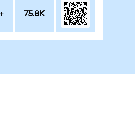
+
75.8K