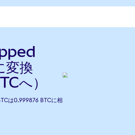
apped
nに変換
BTCへ）
BTCは0.999876 BTCに相