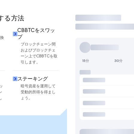
用する方法
取引
CBBTCをスワッ
プ
交換
ブロックチェーン間
およびブロックチェ
ーン上でCBBTCを取
15分
30分
引します。
ステーキング
ッ
暗号資産を運用して
ン
受動的所得を得まし
し
ょう。