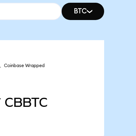
BTC
oinbase Wrapped
万
CBBTC