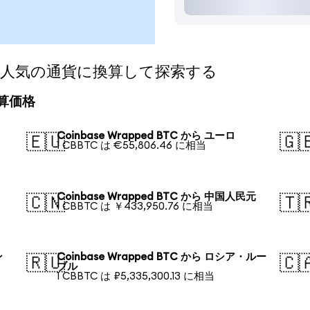
BTCを人気の通貨に換算して探索する
換算価格
Coinbase Wrapped BTC から ユーロ
🇪🇺
🇬
1 CBBTC は €55,806.46 に相当
Coinbase Wrapped BTC から 中国人民元
🇨🇳
🇹
1 CBBTC は ￥433,950.76 に相当
ン
Coinbase Wrapped BTC から ロシア・ルー
🇷🇺
🇨
ブル
1 CBBTC は ₽5,335,300.13 に相当