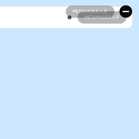
METAMASKを入手
METAMASKを入手
METAMASKを入手
METAMASKを入手