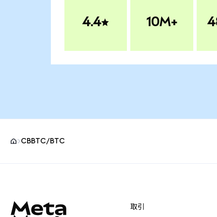
4.4
10M+
4
CBBTC/BTC
MetaMaskサイトフッター
取引