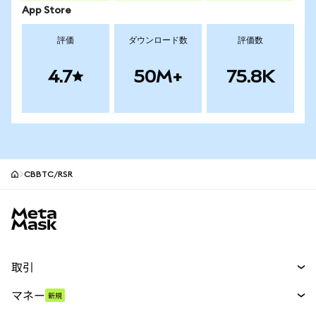
App Store
評価
ダウンロード数
評価数
4.7
50M+
75.8K
CBBTC/RSR
MetaMaskサイトフッター
取引
スワップ
マネー
新規
予測
新規
購入