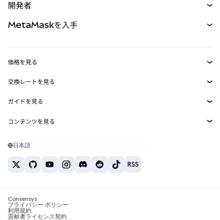
開発者
パーペチュアル
新規
カード
ドキュメントを表示
MetaMaskを入手
RWA
mUSD
新規
ダッシュボード
トランザクションシールド
収益化
Smart Accounts Kit
Agent Wallet
新規
価格を見る
埋め込みウォレット
Snaps
ビットコインの価格
交換レートを見る
MetaMask Connect
イーサリアムの価格
報酬
新規
BTC→USD
Solanaの価格
ガイドを見る
Snaps
セキュリティ
ETH→USD
BTCの購入
Shiba Inuの価格
USDT→INR
コンテンツを見る
Web3サービス
サポート
ETHの購入
Pepeの価格
ビットコインウォレット
BTC→USDT
SOLの購入
キャリア
Tetherの価格
Solanaウォレット
日本語
BTC→INR
PEPEの購入
お問い合わせ
USDCの価格
おすすめの暗号資産カード
ETH→USDT
USDTの購入
Chanlinkの価格
おすすめのモバイル暗号資産ウォレット
USDT→PHP
USDCの購入
Polymarketとは？
BTC→EUR
SHIBの購入
Consensys
税制関連ニュース
プライバシー ポリシー
利用規約
BNBの購入
貢献者ライセンス契約
暗号資産の購入方法は？