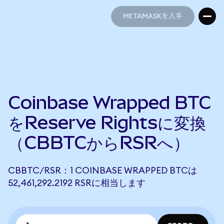
METAMASKを入手
METAMASKを入手
Coinbase Wrapped BTC
をReserve Rightsに変換
（CBBTCからRSRへ）
CBBTC/RSR：1 COINBASE WRAPPED BTCは
52,461,292.2192 RSRに相当します