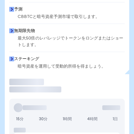
予測
CBBTCと暗号資産予測市場で取引します。
無期限先物
最大50倍のレバレッジでトークンをロングまたはショー
トします。
ステーキング
暗号資産を運用して受動的所得を得ましょう。
取引
15分
30分
1時間
4時間
1日