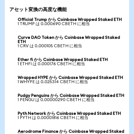
アセット変換の高度な機能
Official Trump から Coinbase Wrapped Staked ETH
1 TRUMP は 0.000690 CBETH に相当
Curve DAO Token から Coinbase Wrapped Staked
ETH
1 CRV は 0.000105 CBETH に相当
Ether fi から Coinbase Wrapped Staked ETH
1 ETHFI は 0.000176 CBETH に相当
Wrapped HYPE から Coinbase Wrapped Staked ETH
1 WHYPE は 0.025314 CBETH に相当
Pudgy Penguins から Coinbase Wrapped Staked ETH
1 PENGU は 0.00000290 CBETH に相当
Pyth Network から Coinbase Wrapped Staked ETH
1 PYTH は 0.00001816 CBETH に相当
Aerodrome Finance から Coinbase Wrapped Staked