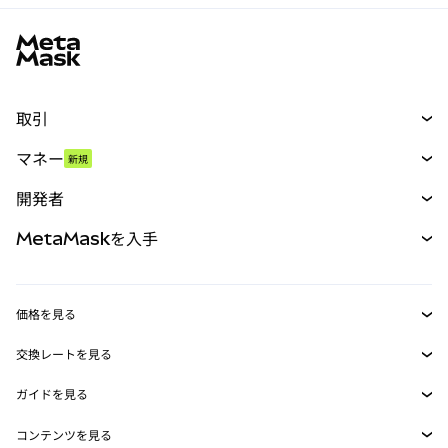
MetaMaskサイトフッター
取引
スワップ
マネー
新規
予測
新規
購入
開発者
パーペチュアル
新規
カード
ドキュメントを表示
MetaMaskを入手
RWA
mUSD
新規
ダッシュボード
トランザクションシールド
収益化
Smart Accounts Kit
Agent Wallet
新規
価格を見る
埋め込みウォレット
Snaps
ビットコインの価格
交換レートを見る
MetaMask Connect
イーサリアムの価格
報酬
新規
BTC→USD
Solanaの価格
ガイドを見る
Snaps
セキュリティ
ETH→USD
BTCの購入
Shiba Inuの価格
USDT→INR
コンテンツを見る
Web3サービス
サポート
ETHの購入