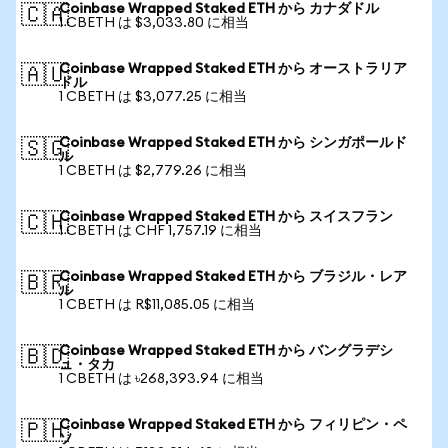
Coinbase Wrapped Staked ETH から カナダドル
🇨🇦
1 CBETH は $3,033.80 に相当
Coinbase Wrapped Staked ETH から オーストラリア
🇦🇺
ドル
1 CBETH は $3,077.25 に相当
Coinbase Wrapped Staked ETH から シンガポールド
🇸🇬
ル
1 CBETH は $2,779.26 に相当
Coinbase Wrapped Staked ETH から スイスフラン
🇨🇭
1 CBETH は CHF 1,757.19 に相当
Coinbase Wrapped Staked ETH から ブラジル・レア
🇧🇷
ル
1 CBETH は R$11,085.05 に相当
Coinbase Wrapped Staked ETH から バングラデシ
🇧🇩
ュ・タカ
1 CBETH は ৳268,393.94 に相当
Coinbase Wrapped Staked ETH から フィリピン・ペ
🇵🇭
ソ