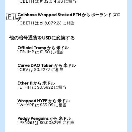
1 CBETH は ₱132,014.63 に相当
Coinbase Wrapped Staked ETH から ポーランド ズロ
🇵🇱
チ
1 CBETH は zł 8,079.28 に相当
他の暗号通貨をUSDに変換する
Official Trump から 米ドル
1 TRUMP は $1.50 に相当
Curve DAO Token から 米ドル
1 CRV は $0.2277 に相当
Ether fi から 米ドル
1 ETHFI は $0.3822 に相当
Wrapped HYPE から 米ドル
1 WHYPE は $55.05 に相当
Pudgy Penguins から 米ドル
1 PENGU は $0.006299 に相当