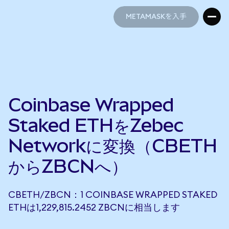
METAMASKを入手
METAMASKを入手
Coinbase Wrapped
Staked ETHをZebec
Networkに変換（CBETH
からZBCNへ）
CBETH/ZBCN：1 COINBASE WRAPPED STAKED
ETHは1,229,815.2452 ZBCNに相当します