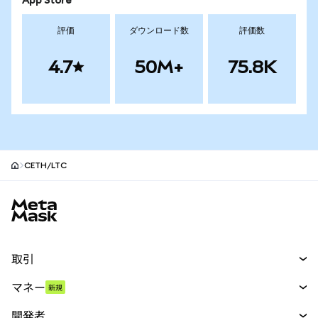
App Store
評価
ダウンロード数
評価数
4.7
50M+
75.8K
CETH/LTC
MetaMaskサイトフッター
取引
スワップ
マネー
新規
予測
新規
購入
開発者