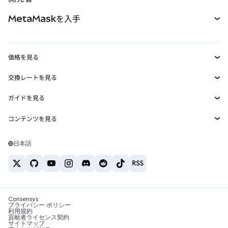
パーペチュアル
新規
カード
ドキュメントを表示
MetaMaskを入手
RWA
mUSD
新規
ダッシュボード
トランザクションシールド
収益化
Smart Accounts Kit
Agent Wallet
新規
価格を見る
埋め込みウォレット
Snaps
ビットコインの価格
交換レートを見る
MetaMask Connect
イーサリアムの価格
報酬
新規
BTC→USD
Solanaの価格
ガイドを見る
Snaps
セキュリティ
ETH→USD
BTCの購入
Shiba Inuの価格
USDT→INR
コンテンツを見る
Web3サービス
サポート
ETHの購入
Pepeの価格
ビットコインウォレット
BTC→USDT
SOLの購入
キャリア
Tetherの価格
Solanaウォレット
日本語
BTC→INR
PEPEの購入
お問い合わせ
USDCの価格
おすすめの暗号資産カード
ETH→USDT
USDTの購入
Chanlinkの価格
おすすめのモバイル暗号資産ウォレット
USDT→PHP
USDCの購入
Polymarketとは？
BTC→EUR
SHIBの購入
Consensys
税制関連ニュース
プライバシー ポリシー
利用規約
BNBの購入
貢献者ライセンス契約
暗号資産の購入方法は？
サイトマップ