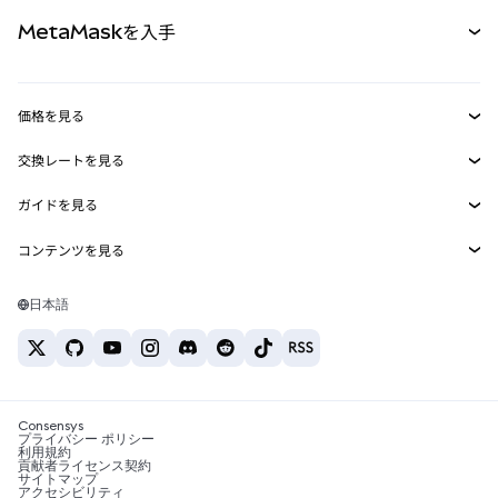
パーペチュアル
新規
カード
ドキュメントを表示
MetaMaskを入手
RWA
mUSD
新規
ダッシュボード
トランザクションシールド
収益化
Smart Accounts Kit
Agent Wallet
新規
価格を見る
埋め込みウォレット
Snaps
ビットコインの価格
交換レートを見る
MetaMask Connect
イーサリアムの価格
報酬
新規
BTC→USD
Solanaの価格
ガイドを見る
Snaps
セキュリティ
ETH→USD
BTCの購入
Shiba Inuの価格
USDT→INR
コンテンツを見る
Web3サービス
サポート
ETHの購入
Pepeの価格
ビットコインウォレット
BTC→USDT
SOLの購入
キャリア
Tetherの価格
Solanaウォレット
日本語
BTC→INR
PEPEの購入
お問い合わせ
USDCの価格
おすすめの暗号資産カード
ETH→USDT
USDTの購入
Chanlinkの価格
おすすめのモバイル暗号資産ウォレット
USDT→PHP
USDCの購入
Polymarketとは？
BTC→EUR
SHIBの購入
Consensys
税制関連ニュース
プライバシー ポリシー
利用規約
BNBの購入
貢献者ライセンス契約
暗号資産の購入方法は？
サイトマップ
アクセシビリティ