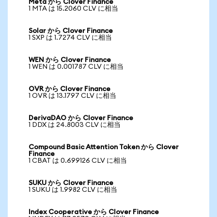
Meta から Clover Finance
1 MTA は 15.2060 CLV に相当
Solar から Clover Finance
1 SXP は 1.7274 CLV に相当
WEN から Clover Finance
1 WEN は 0.001787 CLV に相当
OVR から Clover Finance
1 OVR は 13.1797 CLV に相当
DerivaDAO から Clover Finance
1 DDX は 24.8003 CLV に相当
Compound Basic Attention Token から Clover
Finance
1 CBAT は 0.699126 CLV に相当
SUKU から Clover Finance
1 SUKU は 1.9982 CLV に相当
Index Cooperative から Clover Finance