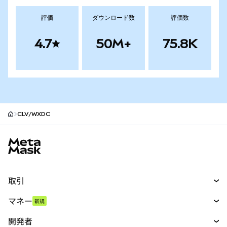
評価
ダウンロード数
評価数
4.7
50M+
75.8K
CLV/WXDC
MetaMaskサイトフッター
取引
スワップ
マネー
新規
予測
新規
購入
開発者