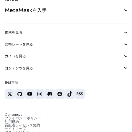
パーペチュアル
新規
カード
ドキュメントを表示
MetaMaskを入手
RWA
mUSD
新規
ダッシュボード
トランザクションシールド
収益化
Smart Accounts Kit
Agent Wallet
新規
価格を見る
埋め込みウォレット
Snaps
ビットコインの価格
交換レートを見る
MetaMask Connect
イーサリアムの価格
報酬
新規
BTC→USD
Solanaの価格
ガイドを見る
Snaps
セキュリティ
ETH→USD
BTCの購入
Shiba Inuの価格
USDT→INR
コンテンツを見る
Web3サービス
サポート
ETHの購入
Pepeの価格
ビットコインウォレット
BTC→USDT
SOLの購入
キャリア
Tetherの価格
Solanaウォレット
日本語
BTC→INR
PEPEの購入
お問い合わせ
USDCの価格
おすすめの暗号資産カード
ETH→USDT
USDTの購入
Chanlinkの価格
おすすめのモバイル暗号資産ウォレット
USDT→PHP
USDCの購入
Polymarketとは？
BTC→EUR
SHIBの購入
Consensys
税制関連ニュース
プライバシー ポリシー
利用規約
BNBの購入
貢献者ライセンス契約
暗号資産の購入方法は？
サイトマップ