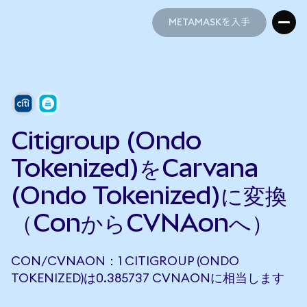
METAMASKを入手
METAMASKを入手
Citigroup (Ondo
Tokenized)をCarvana
(Ondo Tokenized)に変換
（ConからCVNAonへ）
CON/CVNAON：1 CITIGROUP (ONDO
TOKENIZED)は0.385737 CVNAONに相当します