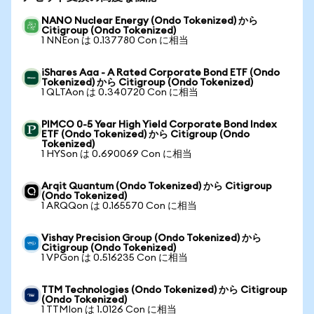
NANO Nuclear Energy (Ondo Tokenized) から
Citigroup (Ondo Tokenized)
1 NNEon は 0.137780 Con に相当
iShares Aaa - A Rated Corporate Bond ETF (Ondo
Tokenized) から Citigroup (Ondo Tokenized)
1 QLTAon は 0.340720 Con に相当
PIMCO 0-5 Year High Yield Corporate Bond Index
ETF (Ondo Tokenized) から Citigroup (Ondo
Tokenized)
1 HYSon は 0.690069 Con に相当
Arqit Quantum (Ondo Tokenized) から Citigroup
(Ondo Tokenized)
1 ARQQon は 0.165570 Con に相当
Vishay Precision Group (Ondo Tokenized) から
Citigroup (Ondo Tokenized)
1 VPGon は 0.516235 Con に相当
TTM Technologies (Ondo Tokenized) から Citigroup
(Ondo Tokenized)
1 TTMIon は 1.0126 Con に相当