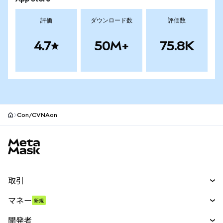
評価
ダウンロード数
評価数
4.7
50M+
75.8K
Con/CVNAon
MetaMaskサイトフッター
取引
スワップ
マネー
新規
予測
新規
購入
開発者