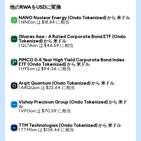
他のRWAをUSDに変換
NANO Nuclear Energy (Ondo Tokenized) から 米ドル
1 NNEon は $18.84 に相当
iShares Aaa - A Rated Corporate Bond ETF (Ondo
Tokenized) から 米ドル
1 QLTAon は $46.59 に相当
PIMCO 0-5 Year High Yield Corporate Bond Index
ETF (Ondo Tokenized) から 米ドル
1 HYSon は $94.36 に相当
Arqit Quantum (Ondo Tokenized) から 米ドル
1 ARQQon は $22.64 に相当
Vishay Precision Group (Ondo Tokenized) から 米ド
ル
1 VPGon は $70.59 に相当
TTM Technologies (Ondo Tokenized) から 米ドル
1 TTMIon は $138.46 に相当