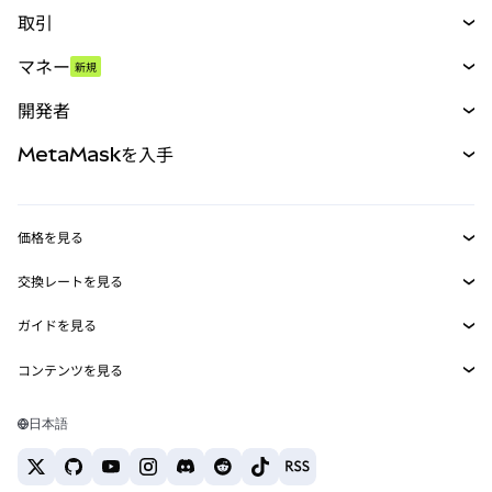
取引
スワップ
マネー
新規
予測
新規
購入
開発者
パーペチュアル
新規
カード
ドキュメントを表示
MetaMaskを入手
RWA
mUSD
新規
ダッシュボード
トランザクションシールド
収益化
Smart Accounts Kit
Agent Wallet
新規
価格を見る
埋め込みウォレット
Snaps
ビットコインの価格
交換レートを見る
MetaMask Connect
イーサリアムの価格
報酬
新規
BTC→USD
Solanaの価格
ガイドを見る
Snaps
セキュリティ
ETH→USD
BTCの購入
Shiba Inuの価格
USDT→INR
コンテンツを見る
Web3サービス
サポート
ETHの購入
Pepeの価格
ビットコインウォレット
BTC→USDT
SOLの購入
キャリア
Tetherの価格
Solanaウォレット
日本語
BTC→INR
PEPEの購入
お問い合わせ
USDCの価格
おすすめの暗号資産カード
ETH→USDT
USDTの購入
Chanlinkの価格
おすすめのモバイル暗号資産ウォレット