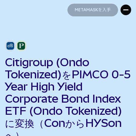
METAMASKを入手
METAMASKを入手
Citigroup (Ondo
Tokenized)をPIMCO 0-5
Year High Yield
Corporate Bond Index
ETF (Ondo Tokenized)
に変換（ConからHYSon
へ）