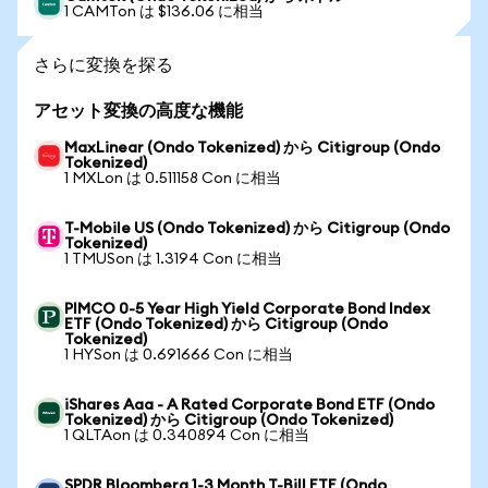
1 CAMTon は $136.06 に相当
さらに変換を探る
アセット変換の高度な機能
MaxLinear (Ondo Tokenized) から Citigroup (Ondo
Tokenized)
1 MXLon は 0.511158 Con に相当
T-Mobile US (Ondo Tokenized) から Citigroup (Ondo
Tokenized)
1 TMUSon は 1.3194 Con に相当
PIMCO 0-5 Year High Yield Corporate Bond Index
ETF (Ondo Tokenized) から Citigroup (Ondo
Tokenized)
1 HYSon は 0.691666 Con に相当
iShares Aaa - A Rated Corporate Bond ETF (Ondo
Tokenized) から Citigroup (Ondo Tokenized)
1 QLTAon は 0.340894 Con に相当
SPDR Bloomberg 1-3 Month T-Bill ETF (Ondo