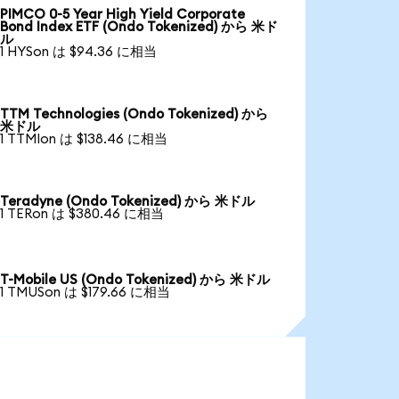
PIMCO 0-5 Year High Yield Corporate
Bond Index ETF (Ondo Tokenized) から 米ド
ル
1 HYSon は $94.36 に相当
TTM Technologies (Ondo Tokenized) から
米ドル
1 TTMIon は $138.46 に相当
Teradyne (Ondo Tokenized) から 米ドル
1 TERon は $380.46 に相当
T-Mobile US (Ondo Tokenized) から 米ドル
1 TMUSon は $179.66 に相当