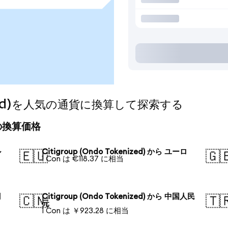
enized)を人気の通貨に換算して探索する
今日の換算価格
ル
Citigroup (Ondo Tokenized) から ユーロ
🇪🇺
🇬
1 Con は €118.37 に相当
円
Citigroup (Ondo Tokenized) から 中国人民
🇨🇳
🇹
元
1 Con は ￥923.28 に相当