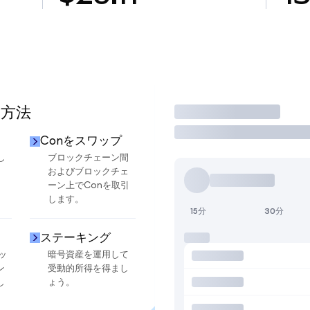
る方法
取引
Conをスワップ
し
ブロックチェーン間
およびブロックチェ
ーン上でConを取引
します。
15分
30分
ステーキング
ッ
暗号資産を運用して
ン
受動的所得を得まし
し
ょう。