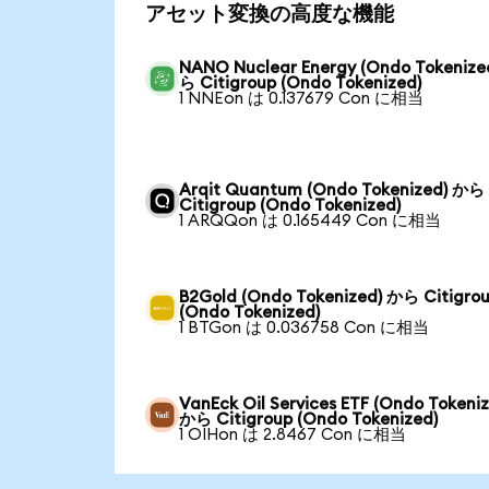
アセット変換の高度な機能
NANO Nuclear Energy (Ondo Tokenize
ら Citigroup (Ondo Tokenized)
1 NNEon は 0.137679 Con に相当
Arqit Quantum (Ondo Tokenized) から
Citigroup (Ondo Tokenized)
1 ARQQon は 0.165449 Con に相当
B2Gold (Ondo Tokenized) から Citigro
(Ondo Tokenized)
1 BTGon は 0.036758 Con に相当
VanEck Oil Services ETF (Ondo Tokeni
から Citigroup (Ondo Tokenized)
1 OIHon は 2.8467 Con に相当