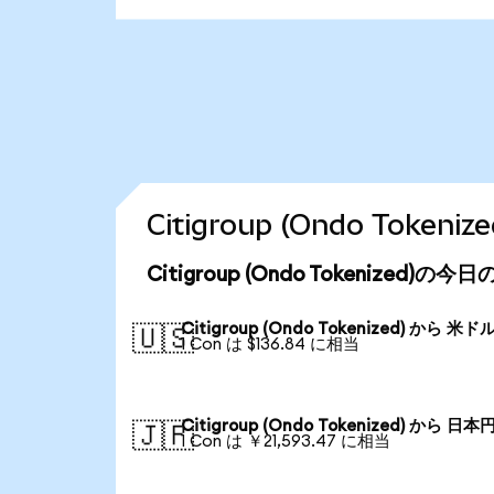
Citigroup (Ondo Tok
Citigroup (Ondo Tokenized)の
Citigroup (Ondo Tokenized) から 米ド
🇺🇸
1 Con は $136.84 に相当
Citigroup (Ondo Tokenized) から 日本
🇯🇵
1 Con は ￥21,593.47 に相当