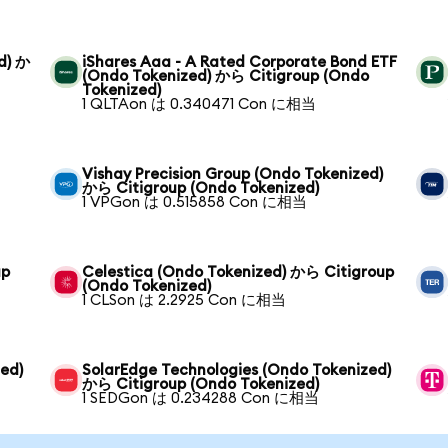
d) か
iShares Aaa - A Rated Corporate Bond ETF
(Ondo Tokenized) から Citigroup (Ondo
Tokenized)
1 QLTAon は 0.340471 Con に相当
Vishay Precision Group (Ondo Tokenized)
から Citigroup (Ondo Tokenized)
1 VPGon は 0.515858 Con に相当
up
Celestica (Ondo Tokenized) から Citigroup
(Ondo Tokenized)
1 CLSon は 2.2925 Con に相当
zed)
SolarEdge Technologies (Ondo Tokenized)
から Citigroup (Ondo Tokenized)
1 SEDGon は 0.234288 Con に相当