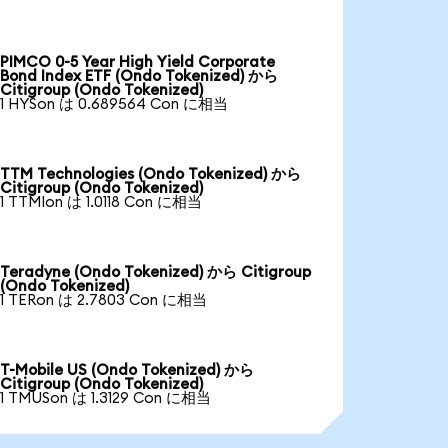
PIMCO 0-5 Year High Yield Corporate
Bond Index ETF (Ondo Tokenized) から
Citigroup (Ondo Tokenized)
1 HYSon は 0.689564 Con に相当
TTM Technologies (Ondo Tokenized) から
Citigroup (Ondo Tokenized)
1 TTMIon は 1.0118 Con に相当
Teradyne (Ondo Tokenized) から Citigroup
(Ondo Tokenized)
1 TERon は 2.7803 Con に相当
T-Mobile US (Ondo Tokenized) から
Citigroup (Ondo Tokenized)
1 TMUSon は 1.3129 Con に相当