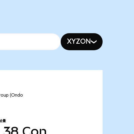
XYZON
up (Ondo
給量
5.38
Con