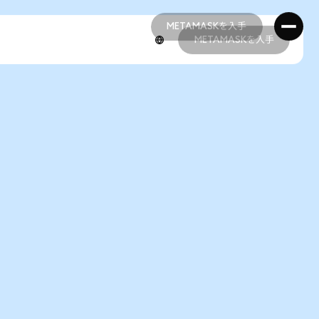
METAMASKを入手
METAMASKを入手
METAMASKを入手
METAMASKを入手