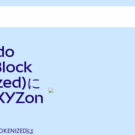
do
lock
zed)に
YZon
OKENIZED)は