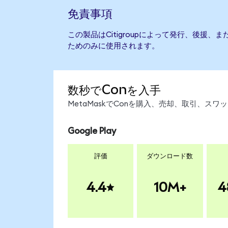
免責事項
この製品はCitigroupによって発行、後援
ためのみに使用されます。
数秒でConを入手
MetaMaskでConを購入、売却、取引、ス
Google Play
評価
ダウンロード数
4.4
10M+
4