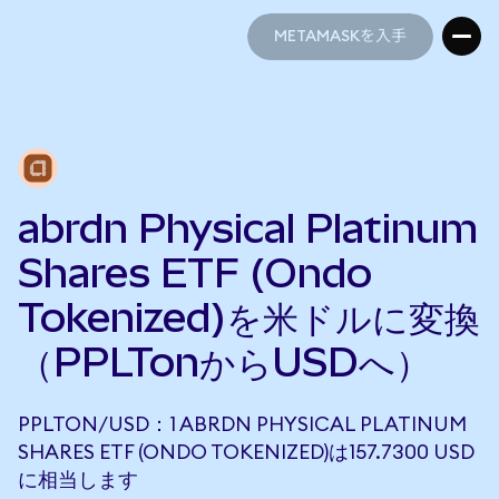
METAMASKを入手
METAMASKを入手
abrdn Physical Platinum
Shares ETF (Ondo
Tokenized)を米ドルに変換
（PPLTonからUSDへ）
PPLTON/USD：1 ABRDN PHYSICAL PLATINUM
SHARES ETF (ONDO TOKENIZED)は157.7300 USD
に相当します