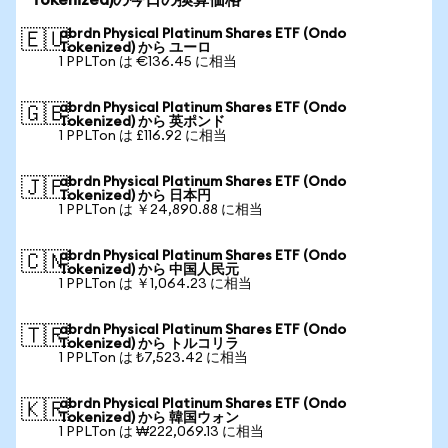
Tokenized)の今日の換算価格
abrdn Physical Platinum Shares ETF (Ondo
🇪🇺
Tokenized) から ユーロ
1 PPLTon は €136.45 に相当
abrdn Physical Platinum Shares ETF (Ondo
🇬🇧
Tokenized) から 英ポンド
1 PPLTon は £116.92 に相当
abrdn Physical Platinum Shares ETF (Ondo
🇯🇵
Tokenized) から 日本円
1 PPLTon は ￥24,890.88 に相当
abrdn Physical Platinum Shares ETF (Ondo
🇨🇳
Tokenized) から 中国人民元
1 PPLTon は ￥1,064.23 に相当
abrdn Physical Platinum Shares ETF (Ondo
🇹🇷
Tokenized) から トルコリラ
1 PPLTon は ₺7,523.42 に相当
abrdn Physical Platinum Shares ETF (Ondo
🇰🇷
Tokenized) から 韓国ウォン
1 PPLTon は ₩222,069.13 に相当