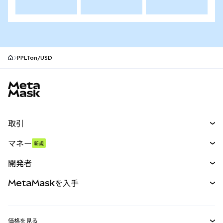
PPLTon/USD
MetaMaskサイトフッター
取引
スワップ
マネー
新規
予測
新規
購入
開発者
パーペチュアル
新規
カード
ドキュメントを表示
MetaMaskを入手
RWA
mUSD
新規
ダッシュボード
トランザクションシールド
収益化
Smart Accounts Kit
Agent Wallet
新規
価格を見る