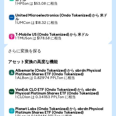
米ドル
1 HPEon は $53.08 に相当
United Microelectronics (Ondo Tokenized) から 米ド
ル
1 UMCon は $18.32 に相当
T-Mobile US (Ondo Tokenized) から 米ドル
1 TMUSon は $178.58 に相当
さらに変換を探る
アセット変換の高度な機能
Albemarle (Ondo Tokenized) から abrdn Physical
Platinum Shares ETF (Ondo Tokenized)
1 ALBon は 0.821974 PPLTon に相当
VanEck CLO ETF (Ondo Tokenized) から abrdn
Physical Platinum Shares ETF (Ondo Tokenized)
1 CLOIon は 0.341153 PPLTon に相当
Planet Labs (Ondo Tokenized) から abrdn Physical
Platinum Shares ETF (Ondo Tokenized)