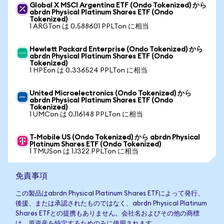
Global X MSCI Argentina ETF (Ondo Tokenized) から
abrdn Physical Platinum Shares ETF (Ondo
Tokenized)
1 ARGTon は 0.588601 PPLTon に相当
Hewlett Packard Enterprise (Ondo Tokenized) から
abrdn Physical Platinum Shares ETF (Ondo
Tokenized)
1 HPEon は 0.336524 PPLTon に相当
United Microelectronics (Ondo Tokenized) から
abrdn Physical Platinum Shares ETF (Ondo
Tokenized)
1 UMCon は 0.116148 PPLTon に相当
T-Mobile US (Ondo Tokenized) から abrdn Physical
Platinum Shares ETF (Ondo Tokenized)
1 TMUSon は 1.1322 PPLTon に相当
免責事項
この製品はabrdn Physical Platinum Shares ETFによって発行、
後援、または承認されたものではなく、abrdn Physical Platinum
Shares ETFとの提携もありません。会社名およびその他の商標
は、原資産を特定するためのみに使用されます。