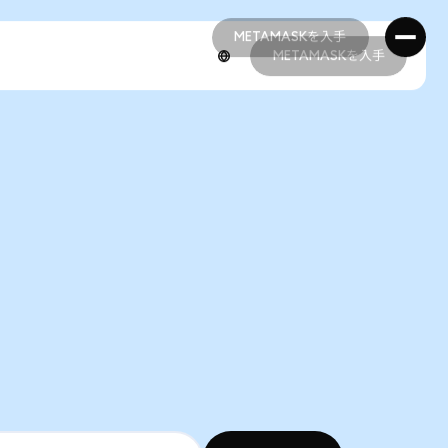
METAMASKを入手
METAMASKを入手
METAMASKを入手
METAMASKを入手