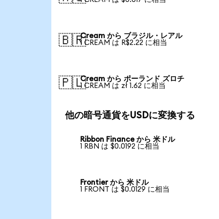
Cream から ブラジル・レアル
🇧🇷
1 CREAM は R$2.22 に相当
Cream から ポーランド ズロチ
🇵🇱
1 CREAM は zł 1.62 に相当
他の暗号通貨をUSDに変換する
Ribbon Finance から 米ドル
1 RBN は $0.0192 に相当
Frontier から 米ドル
1 FRONT は $0.0129 に相当