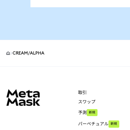
CREAM/ALPHA
MetaMaskサイトフッター
取引
スワップ
予測
新規
パーペチュアル
新規