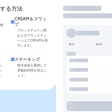
用する方法
取引
CREAMをスワッ
プ
交換
ブロックチェーン間
およびブロックチェ
ーン上でCREAMを取
15分
30分
引します。
ステーキング
ッ
暗号資産を運用して
ン
受動的所得を得まし
し
ょう。