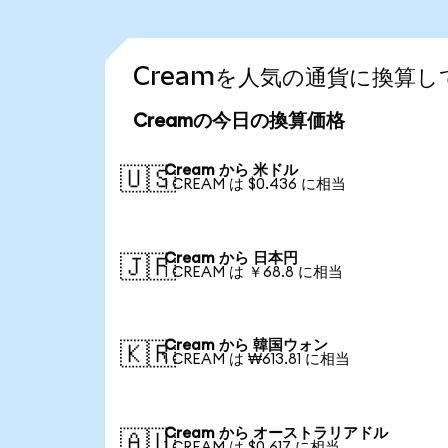
Creamを人気の通貨に換算し
Creamの今日の換算価格
Cream から 米ドル
🇺🇸
1 CREAM は $0.436 に相当
Cream から 日本円
🇯🇵
1 CREAM は ￥68.8 に相当
Cream から 韓国ウォン
🇰🇷
1 CREAM は ₩613.81 に相当
Cream から オーストラリアドル
🇦🇺
1 CREAM は $0.617 に相当