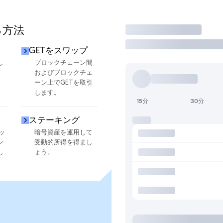
る方法
取引
GETをスワップ
し
ブロックチェーン間
およびブロックチェ
ーン上でGETを取引
します。
15分
30分
ステーキング
ッ
暗号資産を運用して
ン
受動的所得を得まし
し
ょう。