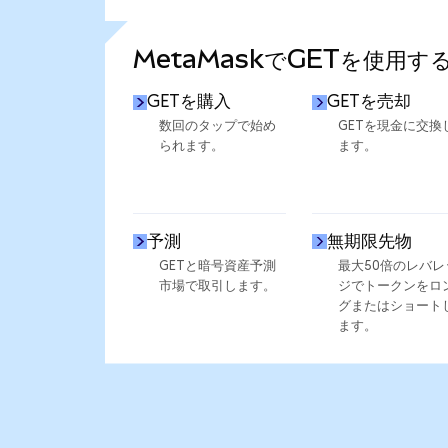
さらに統計を見る
MetaMaskでGETを使用す
GETを購入
GETを売却
数回のタップで始め
GETを現金に交換
られます。
ます。
予測
無期限先物
GETと暗号資産予測
最大50倍のレバレ
市場で取引します。
ジでトークンをロ
グまたはショート
ます。