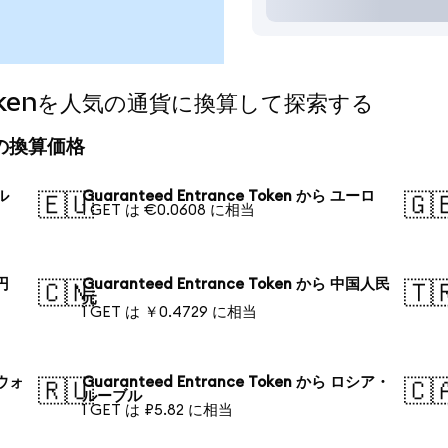
e Tokenを人気の通貨に換算して探索する
今日の換算価格
ドル
Guaranteed Entrance Token から ユーロ
🇪🇺
🇬
1 GET は €0.0608 に相当
本円
Guaranteed Entrance Token から 中国人民
🇨🇳
🇹
元
1 GET は ￥0.4729 に相当
国ウォ
Guaranteed Entrance Token から ロシア・
🇷🇺
🇨
ルーブル
1 GET は ₽5.82 に相当