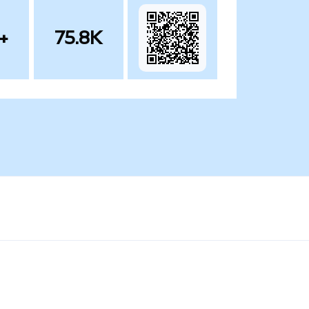
+
75.8K