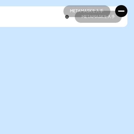
METAMASKを入手
METAMASKを入手
METAMASKを入手
METAMASKを入手