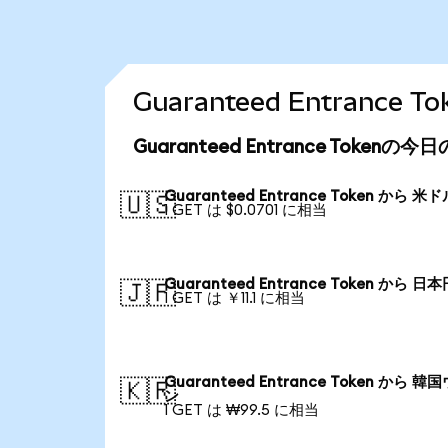
Guaranteed Entranc
Guaranteed Entrance Tokenの
Guaranteed Entrance Token から 米
🇺🇸
1 GET は $0.0701 に相当
Guaranteed Entrance Token から 日
🇯🇵
1 GET は ￥11.1 に相当
Guaranteed Entrance Token から 韓
🇰🇷
ン
1 GET は ₩99.5 に相当