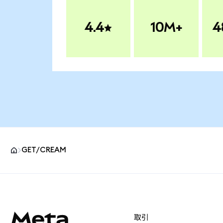
4.4
10M+
4
GET/CREAM
MetaMaskサイトフッター
取引