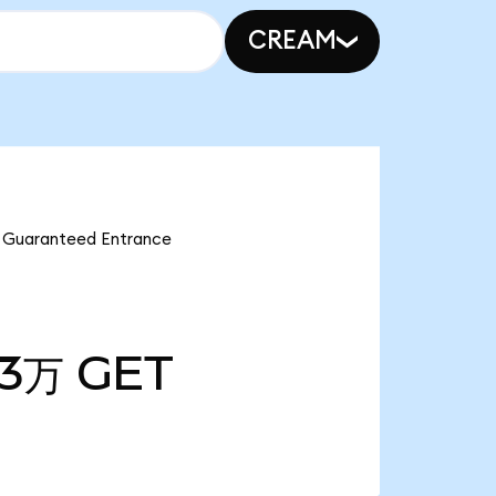
CREAM
ranteed Entrance
83万
GET