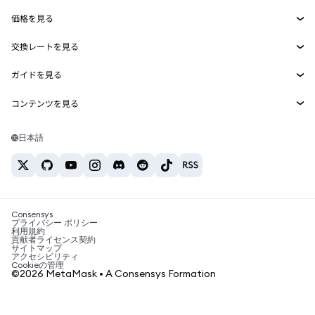
Smart Accounts Kit
Agent Wallet
新規
価格を見る
埋め込みウォレット
Snaps
ビットコインの価格
交換レートを見る
MetaMask Connect
イーサリアムの価格
報酬
新規
BTC→USD
Solanaの価格
ガイドを見る
Snaps
セキュリティ
ETH→USD
BTCの購入
Shiba Inuの価格
USDT→INR
コンテンツを見る
Web3サービス
サポート
ETHの購入
Pepeの価格
ビットコインウォレット
BTC→USDT
SOLの購入
キャリア
Tetherの価格
Solanaウォレット
日本語
BTC→INR
PEPEの購入
お問い合わせ
USDCの価格
おすすめの暗号資産カード
ETH→USDT
USDTの購入
Chanlinkの価格
おすすめのモバイル暗号資産ウォレット
USDT→PHP
USDCの購入
Polymarketとは？
BTC→EUR
SHIBの購入
Consensys
税制関連ニュース
プライバシー ポリシー
利用規約
BNBの購入
貢献者ライセンス契約
暗号資産の購入方法は？
サイトマップ
アクセシビリティ
ビットコインを売るには？
Cookieの管理
©2026 MetaMask • A Consensys Formation