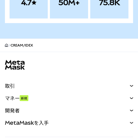
4.7
50M+
75.8K
CREAM/IDEX
MetaMaskサイトフッター
取引
スワップ
マネー
新規
予測
新規
購入
開発者
パーペチュアル
新規
カード
ドキュメントを表示
MetaMaskを入手
RWA
mUSD
新規
ダッシュボード
トランザクションシールド
収益化