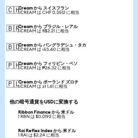
Cream から スイスフラン
🇨🇭
1 CREAM は CHF 0.3512 に相当
Cream から ブラジル・レアル
🇧🇷
1 CREAM は R$2.21 に相当
Cream から バングラデシュ・タカ
🇧🇩
1 CREAM は ৳53.60 に相当
Cream から フィリピン・ペソ
🇵🇭
1 CREAM は ₱26.32 に相当
Cream から ポーランド ズロチ
🇵🇱
1 CREAM は zł 1.61 に相当
他の暗号通貨をUSDに変換する
Ribbon Finance から 米ドル
1 RBN は $0.0192 に相当
Rai Reflex Index から 米ドル
1 RAI は $2.24 に相当