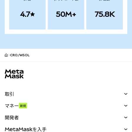
4.7
50M+
75.8K
CRO/WSOL
MetaMaskサイトフッター
取引
スワップ
マネー
新規
予測
新規
購入
開発者
パーペチュアル
新規
カード
ドキュメントを表示
MetaMaskを入手
RWA