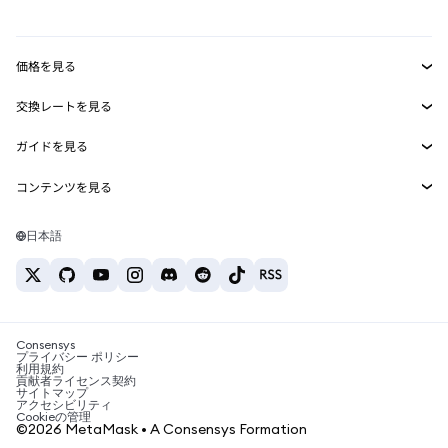
mUSD
新規
ダッシュボード
トランザクションシールド
収益化
Smart Accounts Kit
Agent Wallet
新規
価格を見る
埋め込みウォレット
Snaps
ビットコインの価格
交換レートを見る
MetaMask Connect
イーサリアムの価格
報酬
新規
BTC→USD
Solanaの価格
ガイドを見る
Snaps
セキュリティ
ETH→USD
BTCの購入
Shiba Inuの価格
USDT→INR
コンテンツを見る
Web3サービス
サポート
ETHの購入
Pepeの価格
ビットコインウォレット
BTC→USDT
SOLの購入
キャリア
Tetherの価格
Solanaウォレット
日本語
BTC→INR
PEPEの購入
お問い合わせ
USDCの価格
おすすめの暗号資産カード
ETH→USDT
USDTの購入
Chanlinkの価格
おすすめのモバイル暗号資産ウォレット
USDT→PHP
USDCの購入
Polymarketとは？
BTC→EUR
SHIBの購入
Consensys
税制関連ニュース
プライバシー ポリシー
利用規約
BNBの購入
貢献者ライセンス契約
暗号資産の購入方法は？
サイトマップ
アクセシビリティ
ビットコインを売るには？
Cookieの管理
©2026 MetaMask • A Consensys Formation