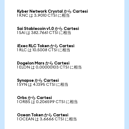
Kyber Network Crystal から Cartesi
1 KNC は 3.9010 CTSI に相当
Sai Stablecoin v1.0 から Cartesi
1 SAI は 382.7661 CTSI に相当
iExec RLC Token から Cartesi
1 RLC は 10.5008 CTSI に相当
Dogelon Mars から Cartesi
1 ELON は 0.00000103 CTSI に相当
Synapse から Cartesi
1 SYN は 4.1395 CTSI に相当
Orbs から Cartesi
1 ORBS は 0.206599 CTSI に相当
Ocean Token から Cartesi
1 OCEAN は 3.6666 CTSI に相当