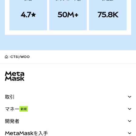
4.7
50M+
75.8K
CTSI/WOO
MetaMaskサイトフッター
取引
スワップ
マネー
新規
予測
新規
購入
開発者
パーペチュアル
新規
カード
ドキュメントを表示
MetaMaskを入手
RWA