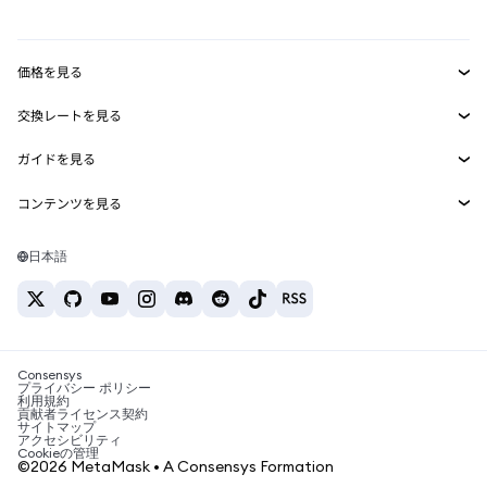
mUSD
新規
ダッシュボード
トランザクションシールド
収益化
Smart Accounts Kit
Agent Wallet
新規
価格を見る
埋め込みウォレット
Snaps
ビットコインの価格
交換レートを見る
MetaMask Connect
イーサリアムの価格
報酬
新規
BTC→USD
Solanaの価格
ガイドを見る
Snaps
セキュリティ
ETH→USD
BTCの購入
Shiba Inuの価格
USDT→INR
コンテンツを見る
Web3サービス
サポート
ETHの購入
Pepeの価格
ビットコインウォレット
BTC→USDT
SOLの購入
キャリア
Tetherの価格
Solanaウォレット
日本語
BTC→INR
PEPEの購入
お問い合わせ
USDCの価格
おすすめの暗号資産カード
ETH→USDT
USDTの購入
Chanlinkの価格
おすすめのモバイル暗号資産ウォレット
USDT→PHP
USDCの購入
Polymarketとは？
BTC→EUR
SHIBの購入
Consensys
税制関連ニュース
プライバシー ポリシー
利用規約
BNBの購入
貢献者ライセンス契約
暗号資産の購入方法は？
サイトマップ
アクセシビリティ
ビットコインを売るには？
Cookieの管理
©2026 MetaMask • A Consensys Formation