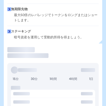
無期限先物
最大50倍のレバレッジでトークンをロングまたはショー
トします。
ステーキング
暗号資産を運用して受動的所得を得ましょう。
取引
15分
30分
1時間
4時間
1日