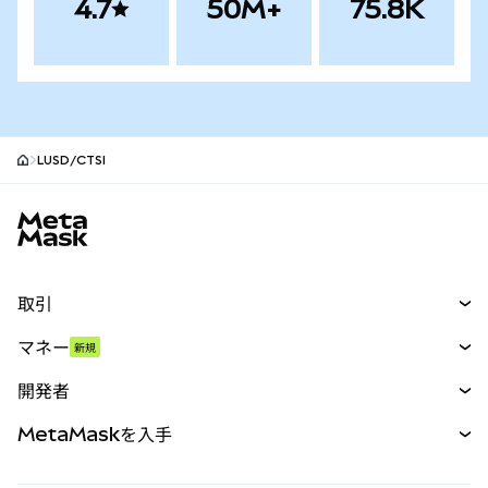
4.7
50M+
75.8K
LUSD/CTSI
MetaMaskサイトフッター
取引
スワップ
マネー
新規
予測
新規
購入
開発者
パーペチュアル
新規
カード
ドキュメントを表示
MetaMaskを入手
RWA
mUSD
新規
ダッシュボード
トランザクションシールド
収益化