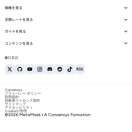
Smart Accounts Kit
Agent Wallet
新規
価格を見る
埋め込みウォレット
Snaps
ビットコインの価格
交換レートを見る
MetaMask Connect
イーサリアムの価格
報酬
新規
BTC→USD
Solanaの価格
ガイドを見る
Snaps
セキュリティ
ETH→USD
BTCの購入
Shiba Inuの価格
USDT→INR
コンテンツを見る
Web3サービス
サポート
ETHの購入
Pepeの価格
ビットコインウォレット
BTC→USDT
SOLの購入
キャリア
Tetherの価格
Solanaウォレット
日本語
BTC→INR
PEPEの購入
お問い合わせ
USDCの価格
おすすめの暗号資産カード
ETH→USDT
USDTの購入
Chanlinkの価格
おすすめのモバイル暗号資産ウォレット
USDT→PHP
USDCの購入
Polymarketとは？
BTC→EUR
SHIBの購入
Consensys
税制関連ニュース
プライバシー ポリシー
利用規約
BNBの購入
貢献者ライセンス契約
暗号資産の購入方法は？
サイトマップ
アクセシビリティ
ビットコインを売るには？
Cookieの管理
©2026 MetaMask • A Consensys Formation