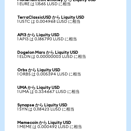
Monerium EUR emoney から Liquity USD
1 EURE は 1.1565 LUSD に相当
TerraClassicUSD から Liquity USD
1 USTC は 0.004968 LUSD に相当
API3 から Liquity USD
1 API3 は 0.186790 LUSD に相当
Dogelon Mars から Liquity USD
1 ELON は 0.00000003 LUSD に相当
Orbs から Liquity USD
1 ORBS は 0.005394 LUSD に相当
UMA から Liquity USD
1 UMA は 0.334667 LUSD に相当
Synapse から Liquity USD
1 SYN は 0.118423 LUSD に相当
Memecoin から Liquity USD
1 MEME は 0.000492 LUSD に相当